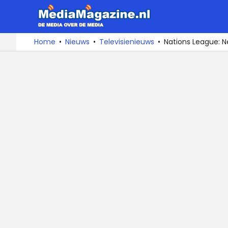
MediaMa
De
Ga
Home
Nieuws
Televisienieuws
Nations League: Ne
media
naar
over
de
de
inhoud
media