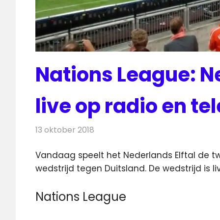
Nations League: N
live op radio en te
13 oktober 2018
Redactie
Televisienieuws
Vandaag speelt het Nederlands Elftal de t
wedstrijd tegen Duitsland. De wedstrijd is li
Nations League