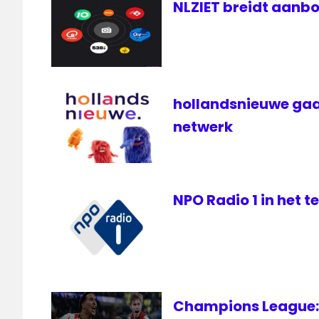
Radio
NLZIET breidt aanbo
televisie
hollandsnieuwe gaa
netwerk
NPO Radio 1 in het 
Champions League: 