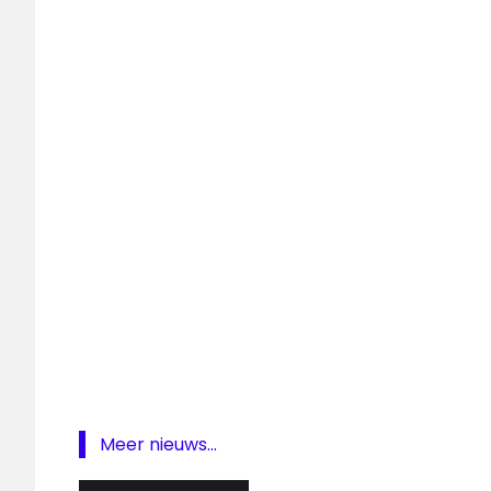
Lijn
live
Oranje
Nations
League
Nederland
Nederland-
Duitsland
NPO
1
NPO
Radio
1
oranje
Oranje
Meer nieuws...
live