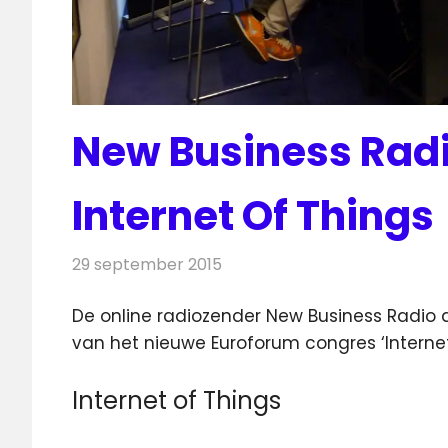
New Business Radio
Internet Of Things
29 september 2015
Redactie
Nieuws
,
Radionieuws
De online radiozender New Business Radio 
van het nieuwe Euroforum congres ‘Internet
Internet of Things