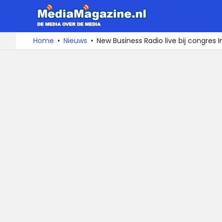
MediaMa
De
Ga
Home
Nieuws
New Business Radio live bij congres 
media
naar
over
de
de
inhoud
media