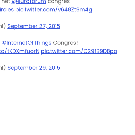
j het
@euroforum
congres
rcles
pic.twitter.com/v648Zt9m4g
nl)
September 27, 2015
t
#InternetOfThings
Congres!
.co/tKDXmfuorN
pic.twitter.com/C29fB9D8pa
nl)
September 29, 2015