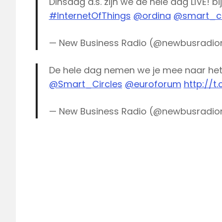
Dinsdag a.s. zijn we de hele dag LIVE! bi
#InternetOfThings
@ordina
@smart_ci
— New Business Radio (@newbusradio
De hele dag nemen we je mee naar he
@Smart_Circles
@euroforum
http://t
— New Business Radio (@newbusradio
Congres
Internet
of
Things
New