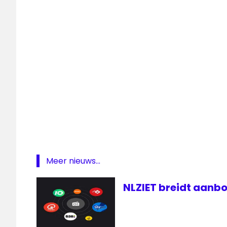
Business
Radio
online
programmering
Radio
Meer nieuws...
NLZIET breidt aanbo