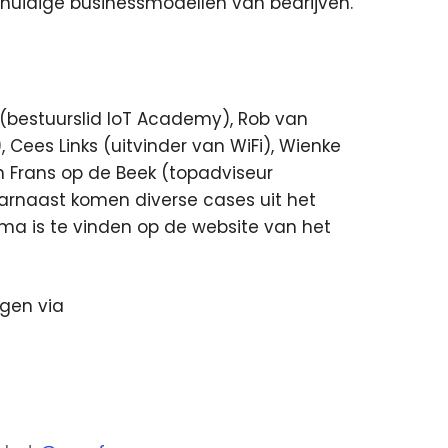
de huidige businessmodellen van bedrijven.
(bestuurslid IoT Academy), Rob van
Cees Links (uitvinder van WiFi), Wienke
en Frans op de Beek (topadviseur
rnaast komen diverse cases uit het
ma is te vinden op de website van het
ngen via