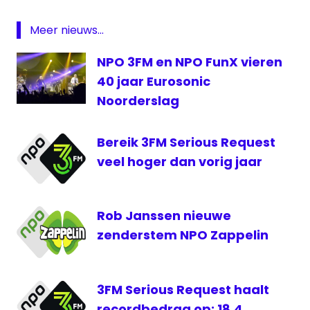
Huis
live
Meer nieuws...
opbrengst
NPO 3FM en NPO FunX vieren
Serious
40 jaar Eurosonic
Request
Noorderslag
tussenstand
Bereik 3FM Serious Request
veel hoger dan vorig jaar
Rob Janssen nieuwe
zenderstem NPO Zappelin
3FM Serious Request haalt
recordbedrag op: 18,4