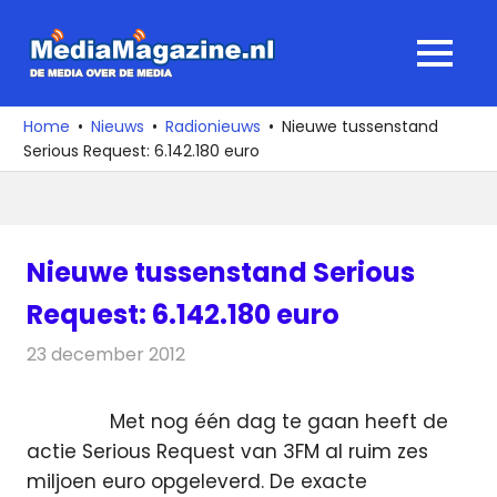
Ga
naar
MediaMagaz
MENU
de
De
inhoud
media
Home
Nieuws
Radionieuws
Nieuwe tussenstand
over
Serious Request: 6.142.180 euro
de
media
Nieuwe tussenstand Serious
Request: 6.142.180 euro
23 december 2012
Redactie
Radionieuws
Met nog één dag te gaan heeft de
actie Serious Request van 3FM al ruim zes
miljoen euro opgeleverd. De exacte