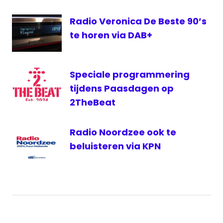
Radio
uitschakelen
Radio Veronica De Beste 90’s
FM
te horen via DAB+
Speciale programmering
tijdens Paasdagen op
2TheBeat
Radio Noordzee ook te
beluisteren via KPN