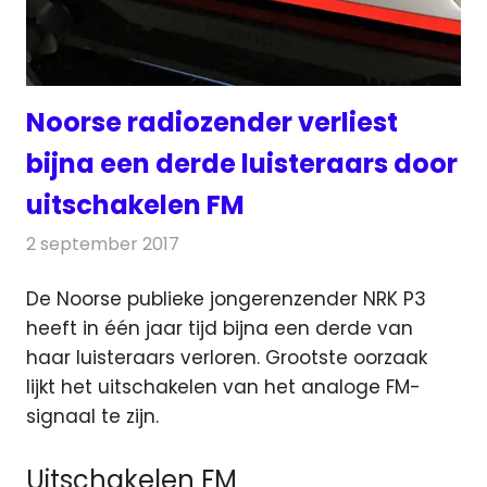
Noorse radiozender verliest
bijna een derde luisteraars door
uitschakelen FM
2 september 2017
Redactie
Nieuws
,
Radionieuws
De Noorse publieke jongerenzender NRK P3
heeft in één jaar tijd bijna een derde van
haar luisteraars verloren.
Grootste oorzaak
lijkt het uitschakelen van het analoge FM-
signaal te zijn.
Uitschakelen FM