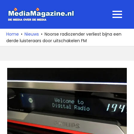
Ga
naar
MediaMagaz
MENU
de
De
inhoud
media
Home
Nieuws
Noorse radiozender verliest bijna een
over
derde luisteraars door uitschakelen FM
de
media