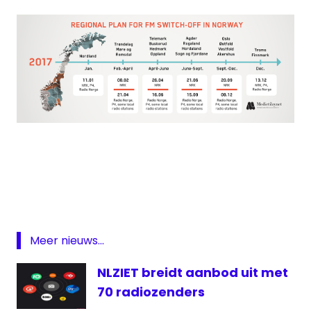
DAB
digitale
radio
noorwegen
NRK
Meer nieuws...
NRK
NLZIET breidt aanbod uit met
P3
70 radiozenders
P4