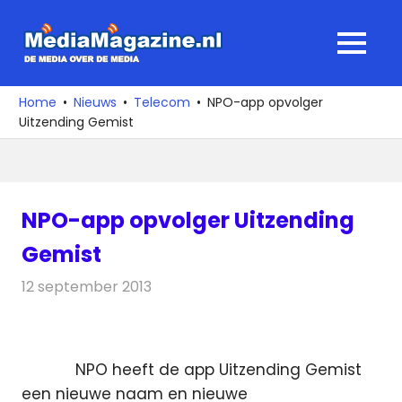
Ga
naar
MediaMagaz
MENU
de
De
inhoud
media
Home
Nieuws
Telecom
NPO-app opvolger
over
Uitzending Gemist
de
media
NPO-app opvolger Uitzending
Gemist
12 september 2013
Redactie
Telecom
NPO heeft de app Uitzending Gemist
een nieuwe naam en nieuwe