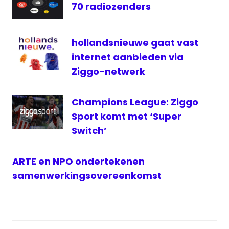
Radio
70 radiozenders
televisie
hollandsnieuwe gaat vast
internet aanbieden via
Ziggo-netwerk
Champions League: Ziggo
Sport komt met ‘Super
Switch’
ARTE en NPO ondertekenen
samenwerkingsovereenkomst