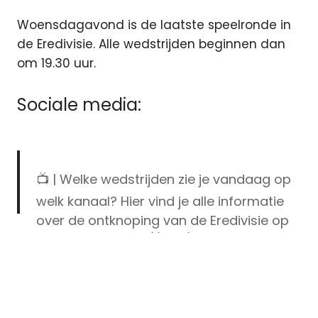
Woensdagavond is de laatste speelronde in
de Eredivisie. Alle wedstrijden beginnen dan
om 19.30 uur.
Sociale media:
📺 | Welke wedstrijden zie je vandaag op
welk kanaal? Hier vind je alle informatie
over de ontknoping van de Eredivisie op
FOX Sports.
https://t.co/M45UjjQRUn
Ajax
live
— FOX Sports (@FOXSportsnl)
May 12,
eredivisie
2019
Eredivisie
Live