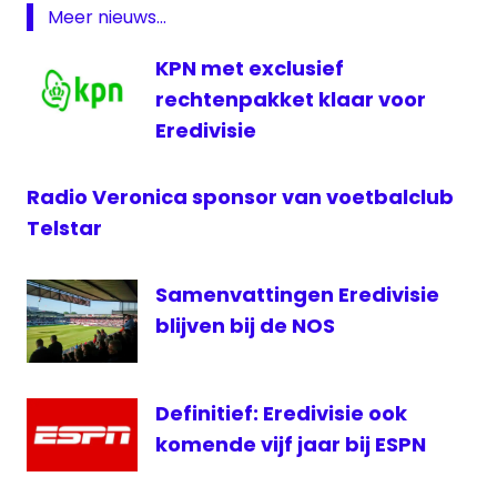
Meer nieuws...
eredivisie
ontknoping
KPN met exclusief
Eredivisie
rechtenpakket klaar voor
Radio
Eredivisie
Eredivisie
televisie
Radio Veronica sponsor van voetbalclub
Fox
Telstar
Sports
Langs
Samenvattingen Eredivisie
de
Lijn
blijven bij de NOS
live
Ajax
Definitief: Eredivisie ook
live
eredivisie
komende vijf jaar bij ESPN
live
PSV