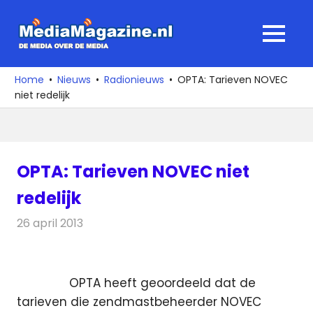
Ga
naar
MediaMagaz
MENU
de
De
inhoud
media
Home
Nieuws
Radionieuws
OPTA: Tarieven NOVEC
over
niet redelijk
de
media
OPTA: Tarieven NOVEC niet
redelijk
26 april 2013
Redactie
Radionieuws
OPTA heeft geoordeeld dat de
tarieven die zendmastbeheerder NOVEC