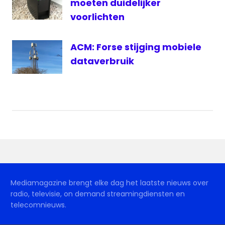
moeten duidelijker
voorlichten
ACM: Forse stijging mobiele
dataverbruik
Mediamagazine brengt elke dag het laatste nieuws over
radio, televisie, on demand streamingdiensten en
telecomnieuws.