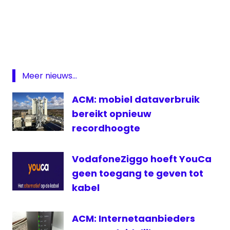
ACM
Broadcast
Partners
Featured
huur
Meer nieuws...
NOVEC
ACM: mobiel dataverbruik
OPTA
bereikt opnieuw
tarief
recordhoogte
zender
zendmast
VodafoneZiggo hoeft YouCa
geen toegang te geven tot
kabel
ACM: Internetaanbieders