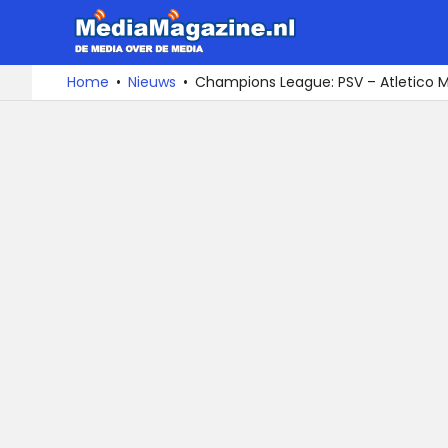
MediaMa
De
Ga
Home
Nieuws
Champions League: PSV – Atletico Mad
media
naar
over
de
de
inhoud
media