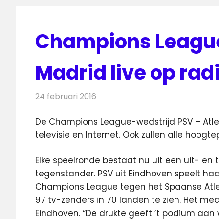
Champions League:
Madrid live op radi
24 februari 2016
Redactie
Nieuws
,
Radionieuws
,
Televisien
De Champions League-wedstrijd PSV – Atleti
televisie en Internet. Ook zullen alle hoogte
Elke speelronde bestaat nu uit een uit- en 
tegenstander. PSV uit Eindhoven speelt haa
Champions League tegen het Spaanse Atleti
97 tv-zenders in 70 landen te zien. Het me
Eindhoven. “De drukte geeft ’t podium aan