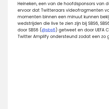
Heineken, een van de hoofdsponsors van d
ervoor dat Twitteraars videofragmenten v
momenten binnen een minuut kunnen bekijke
wedstrijden die live te zien zijn bij SBS6, SB
door SBS6 (
@sbs6
) getweet en door UEFA 
Twitter Amplify ondersteund zodat een zo g
Champions
League
Langs
de
Lijn
Livestream
PSV
PSV
PSV
live