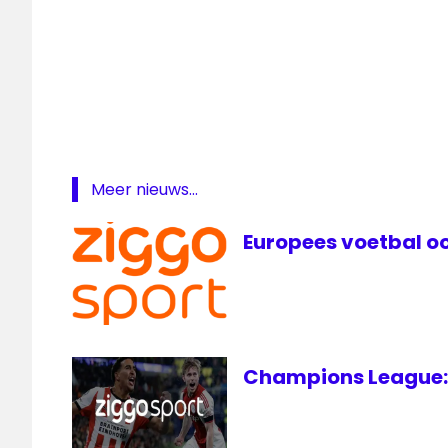
PSV-
Atletico
Radio
1 live
SBS6
live
Meer nieuws...
Europees voetbal oo
Champions League: 