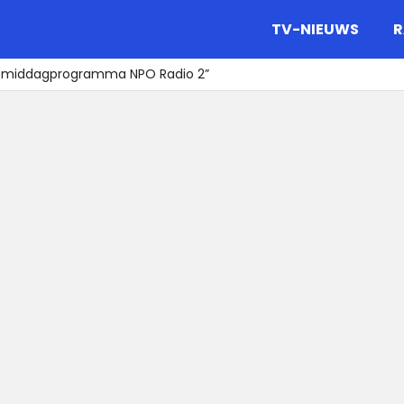
gazine.
TV-NIEUWS
R
n middagprogramma NPO Radio 2”