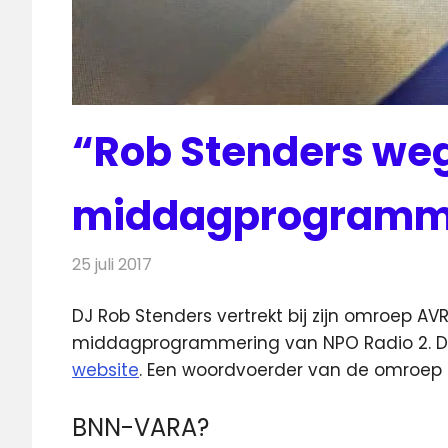
“Rob Stenders we
middagprogramma
25 juli 2017
Redactie
Nieuws
,
Radionieuws
DJ Rob Stenders vertrekt bij zijn omroep A
middagprogrammering van NPO Radio 2.
D
website
. Een woordvoerder van de omroep b
BNN-VARA?