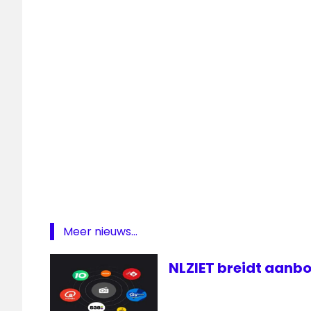
NPO
Radio
2
programma
Radio
Rob
Stenders
Meer nieuws...
NLZIET breidt aanbo