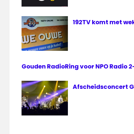
192TV komt met wek
Gouden RadioRing voor NPO Radio 
Afscheidsconcert Go