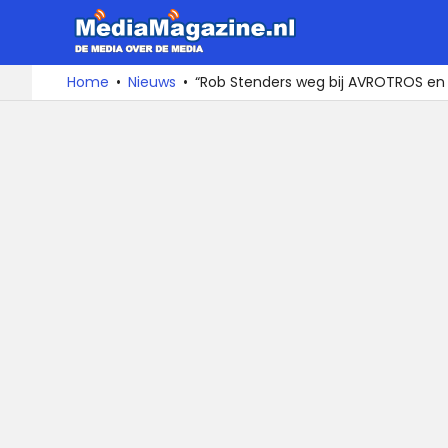
MediaMa
De
Ga
Home
Nieuws
“Rob Stenders weg bij AVROTROS e
media
naar
over
de
de
inhoud
media