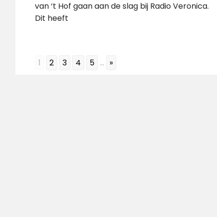
van ‘t Hof gaan aan de slag bij Radio Veronica.
Dit heeft
1
2
3
4
5
...
»