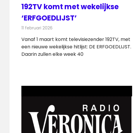
192TV komt met wekelijkse
‘ERFGOEDLIJST’
11 februari 2026
Redactie
Televisienieuws
Vanaf 1 maart komt televisiezender 192TV, met
een nieuwe wekelijkse hitlijst: DE ERFGOEDLIJST.
Daarin zullen elke week 40