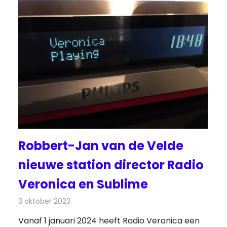
Robbert-Jan van de Velde
nieuwe station director Radio
Veronica en Sublime
3 oktober 2023
Redactie
Radionieuws
Vanaf 1 januari 2024 heeft Radio Veronica een