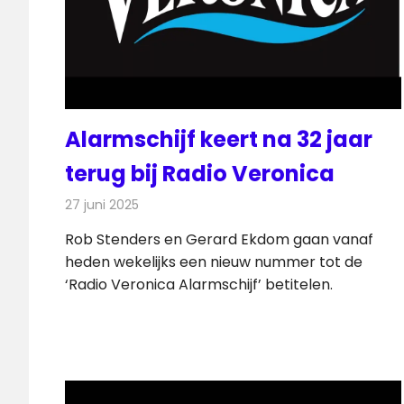
Alarmschijf keert na 32 jaar
terug bij Radio Veronica
27 juni 2025
Redactie
Radionieuws
Rob Stenders en Gerard Ekdom gaan vanaf
heden wekelijks een nieuw nummer tot de
‘Radio Veronica Alarmschijf’ betitelen.