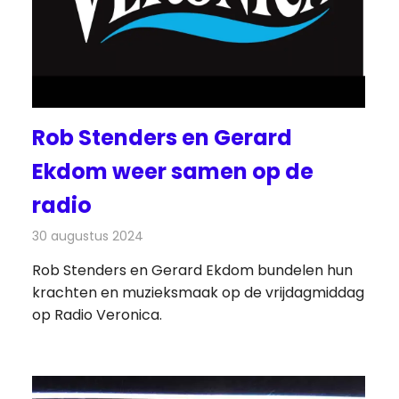
Rob Stenders en Gerard
Ekdom weer samen op de
radio
30 augustus 2024
Redactie
Radionieuws
Rob Stenders en Gerard Ekdom bundelen hun
krachten en muzieksmaak op de vrijdagmiddag
op Radio Veronica.