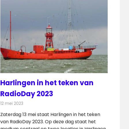
Harlingen in het teken van
RadioDay 2023
12 mei 2023
Redactie
Radionieuws
Zaterdag 13 mei staat Harlingen in het teken
van RadioDay 2023. Op deze dag staat het
medium centraal op twee locaties in Harlingen.