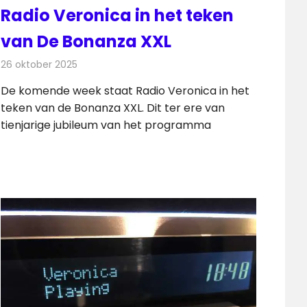
Radio Veronica in het teken
van De Bonanza XXL
26 oktober 2025
Redactie
Radionieuws
De komende week staat Radio Veronica in het
teken van de Bonanza XXL. Dit ter ere van
tienjarige jubileum van het programma