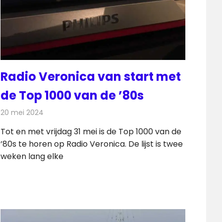
Radio Veronica van start met
de Top 1000 van de ’80s
20 mei 2024
Redactie
Radionieuws
Tot en met vrijdag 31 mei is de Top 1000 van de
’80s te horen op Radio Veronica. De lijst is twee
weken lang elke