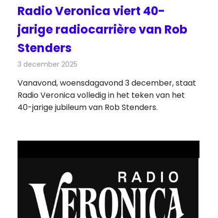
Radio Veronica viert 40-
jarige radiocarrière van Rob
Stenders
3 december 2025
Redactie
Radionieuws
Vanavond, woensdagavond 3 december, staat
Radio Veronica volledig in het teken van het
40-jarige jubileum van Rob Stenders.