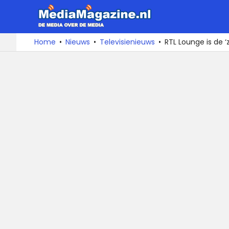
MediaMa
De
Ga
Home
Nieuws
Televisienieuws
RTL Lounge is de 
media
naar
over
de
de
inhoud
media