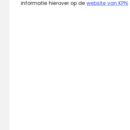
informatie hierover op de
website van KPN
.
Interactieve
televisie
KPN
rtl
RTL
Lounge
televisie
Zender
van de
maand