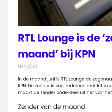
RTL Lounge is de ‘
maand’ bij KPN
1 juni 2020
Redactie
Televisienieuws
In de maand juni is RTL Lounge de zogena
KPN. De zender is voor iedereen met Interac
maakt de zender onderdeel uit het van het
Zender van de maand