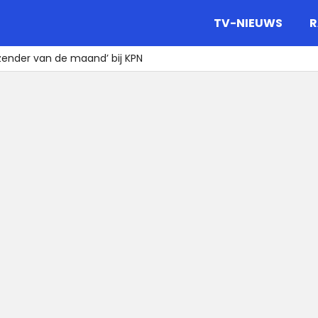
gazine.
TV-NIEUWS
R
‘zender van de maand’ bij KPN