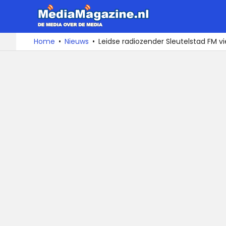
MediaMa
De
Ga
Home
Nieuws
Leidse radiozender Sleutelstad FM vi
media
naar
over
de
de
inhoud
media