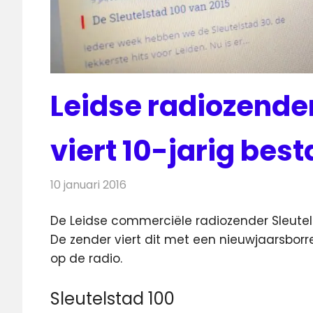
Leidse radiozende
viert 10-jarig bes
10 januari 2016
Redactie
Nieuws
,
Radionieuws
De Leidse commerciële radiozender Sleutel
De zender viert dit met een nieuwjaarsborre
op de radio.
Sleutelstad 100