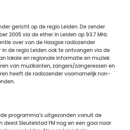
der gericht op de regio Leiden. De zender
r 2005 via de ether in Leiden op 93.7 MHz.
entie over van de Haagse radiozender
 in de regio Leiden ook te ontvangen via de
n lokale en regionale informatie en muziek.
e horen van muzikanten, zangers/zangeressen en
aren heeft de radiozender voornamelijk non-
onden.
erde programma’s uitgezonden vanuit de
den deed Sleutelstad FM nog en een gooi naar