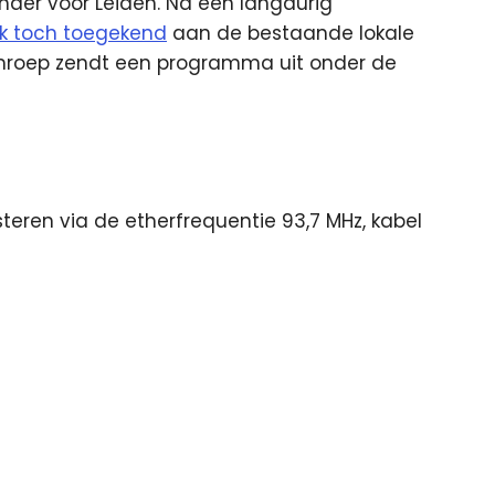
nder voor Leiden. Na een langdurig
jk toch toegekend
aan de bestaande lokale
mroep zendt een programma uit onder de
isteren via de etherfrequentie 93,7 MHz, kabel