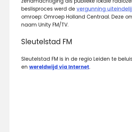
zendmachtiging als publieke lokale radioze
beslisproces werd de
vergunning uiteindeli
omroep: Omroep Holland Centraal. Deze o
naam Unity FM/TV.
Sleutelstad FM
Sleutelstad FM is in de regio Leiden te belu
en
wereldwijd via Internet
.
10
jaar
Leiden
Radio
Sleutelstad
FM
Unity