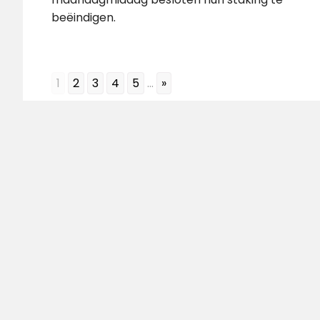
beëindigen.
1
2
3
4
5
...
»