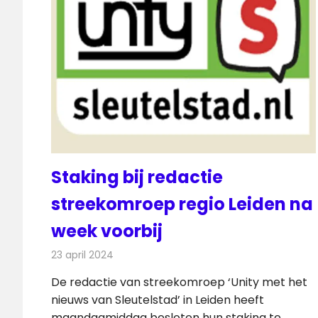
Staking bij redactie
streekomroep regio Leiden na
week voorbij
23 april 2024
Redactie
Radionieuws
De redactie van streekomroep ‘Unity met het
nieuws van Sleutelstad’ in Leiden heeft
maandagmiddag besloten hun staking te