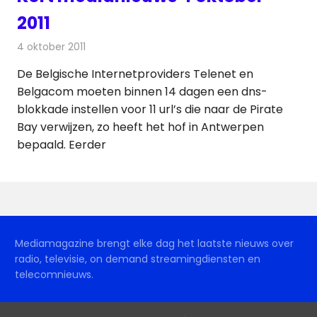
2011
4 oktober 2011
Redactie
Andere media over de media
De Belgische Internetproviders Telenet en
Belgacom moeten binnen 14 dagen een dns-
blokkade instellen voor 11 url’s die naar de Pirate
Bay verwijzen, zo heeft het hof in Antwerpen
bepaald. Eerder
Mediamagazine brengt elke dag het laatste nieuws over
radio, televisie, on demand streamingdiensten en
telecomnieuws.