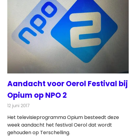
Aandacht voor Oerol Festival bij
Opium op NPO 2
12 juni 2017
Redactie
Nieuws
,
Televisienieuws
Het televisieprogramma Opium besteedt deze
week aandacht het festival Oerol dat wordt
gehouden op Terschelling.