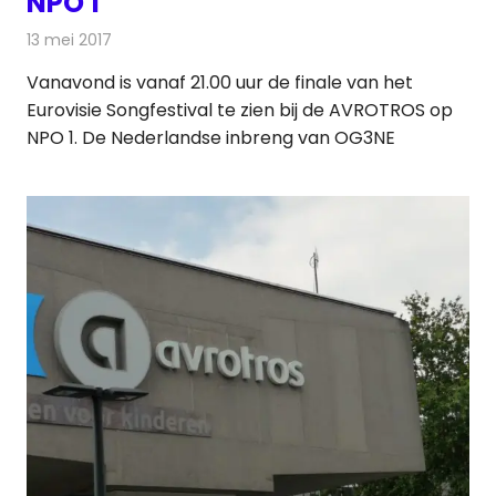
NPO 1
13 mei 2017
Redactie
Nieuws
,
Televisienieuws
Vanavond is vanaf 21.00 uur de finale van het
Eurovisie Songfestival te zien bij de AVROTROS op
NPO 1. De Nederlandse inbreng van OG3NE