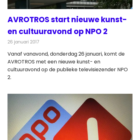
AVROTROS start nieuwe kunst-
en cultuuravond op NPO 2
26 januari 2017
Redactie
Nieuws
,
Televisienieuws
Vanaf vanavond, donderdag 26 januari, komt de
AVROTROS met een nieuwe kunst- en
cultuuravond op de publieke televisiezender NPO
2.