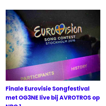
Finale Eurovisie Songfestival
met OG3NE live bij AVROTROS op