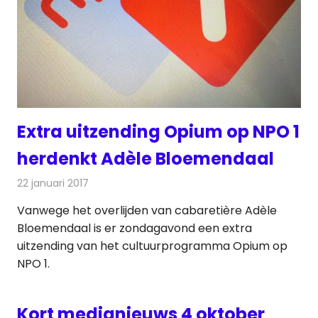
Extra uitzending Opium op NPO 1
herdenkt Adèle Bloemendaal
22 januari 2017
Redactie
Nieuws
,
Televisienieuws
Vanwege het overlijden van cabaretière Adèle
Bloemendaal is er zondagavond een extra
uitzending van het cultuurprogramma Opium op
NPO 1.
Kort medianieuws 4 oktober