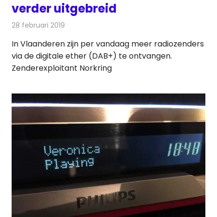
verder uitgebreid
28 februari 2019
Redactie
Radionieuws
In Vlaanderen zijn per vandaag meer radiozenders
via de digitale ether (DAB+) te ontvangen.
Zenderexploitant Norkring