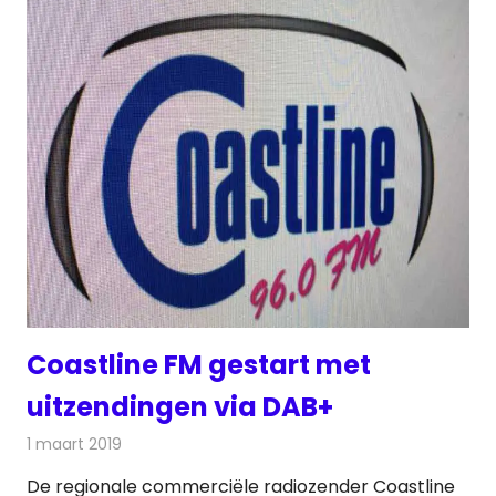
Coastline FM gestart met
uitzendingen via DAB+
1 maart 2019
Redactie
Radionieuws
De regionale commerciële radiozender Coastline