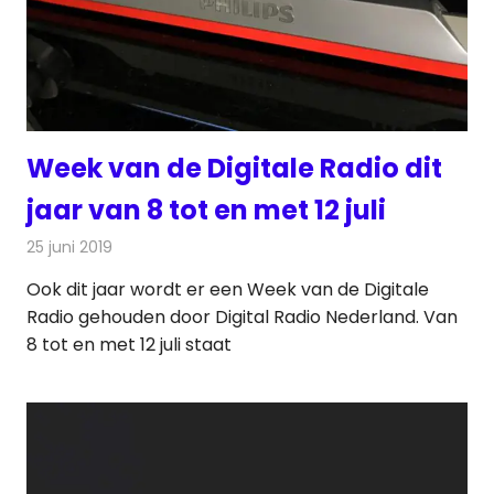
Week van de Digitale Radio dit
jaar van 8 tot en met 12 juli
25 juni 2019
Redactie
Radionieuws
Ook dit jaar wordt er een Week van de Digitale
Radio gehouden door Digital Radio Nederland. Van
8 tot en met 12 juli staat