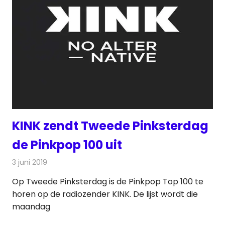
KINK zendt Tweede Pinksterdag
de Pinkpop 100 uit
3 juni 2019
Redactie
Radionieuws
Op Tweede Pinksterdag is de Pinkpop Top 100 te
horen op de radiozender KINK. De lijst wordt die
maandag