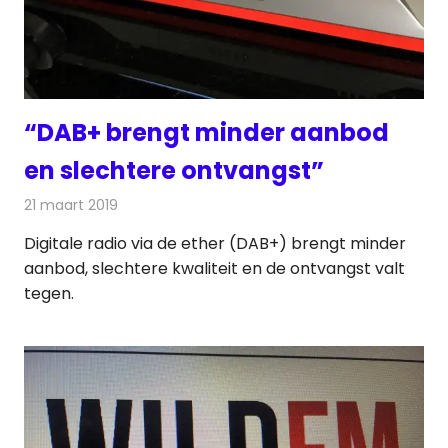
“DAB+ brengt minder aanbod
en slechtere ontvangst”
21 maart 2019
Redactie
Radionieuws
Digitale radio via de ether (DAB+) brengt minder
aanbod, slechtere kwaliteit en de ontvangst valt
tegen.