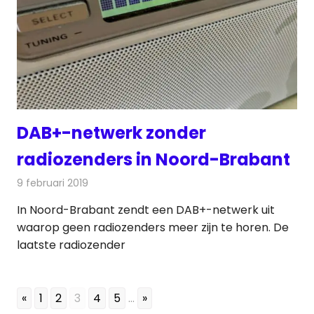
DAB+-netwerk zonder
radiozenders in Noord-Brabant
9 februari 2019
Redactie
Radionieuws
In Noord-Brabant zendt een DAB+-netwerk uit
waarop geen radiozenders meer zijn te horen. De
laatste radiozender
«
1
2
3
4
5
...
»