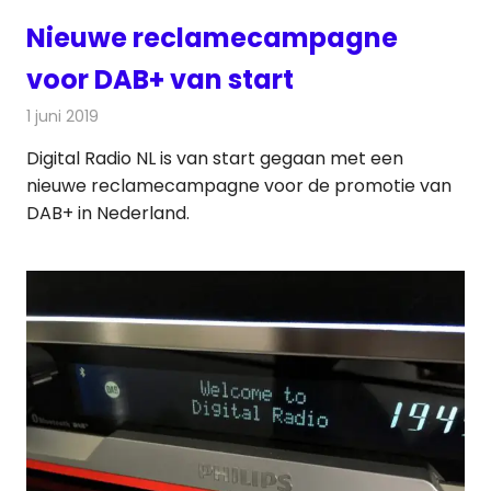
Nieuwe reclamecampagne
voor DAB+ van start
1 juni 2019
Redactie
Radionieuws
Digital Radio NL is van start gegaan met een
nieuwe reclamecampagne voor de promotie van
DAB+ in Nederland.