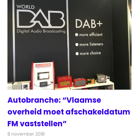
Autobranche: “Vlaamse
overheid moet afschakeldatum
FM vaststellen”
8 november 2018
Redactie
Radionieuws