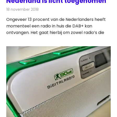
Nederland is licht toegenomen
18 november 2018
Redactie
Radionieuws
Ongeveer 13 procent van de Nederlanders heeft
momenteel een radio in huis die DAB+ kan
ontvangen. Het gaat hierbij om zowel radio’s die