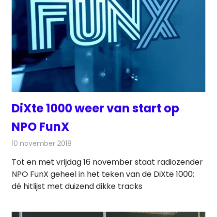
DiXte 1000 weer van start op
NPO FunX
10 november 2018
Redactie
Nieuws
,
Radionieuws
Tot en met vrijdag 16 november staat radiozender
NPO FunX geheel in het teken van de DiXte 1000;
dé hitlijst met duizend dikke tracks