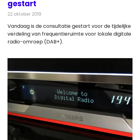
gestart
22 oktober 2019
Redactie
Radionieuws
Vandaag is de consultatie gestart voor de tijdelijke
verdeling van frequentieruimte voor lokale digitale
radio-omroep (DAB+).