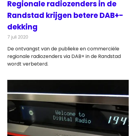
Regionale radiozenders in de
Randstad krijgen betere DAB+-
dekking
7 juli 2020
Redactie
Radionieuws
De ontvangst van de publieke en commerciële
regionale radiozenders via DAB+ in de Randstad
wordt verbeterd.