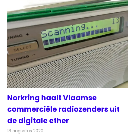
Norkring haalt Vlaamse
commerciële radiozenders uit
de digitale ether
18 augustus 2020
Redactie
Radionieuws