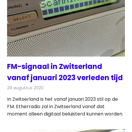
FM-signaal in Zwitserland
vanaf januari 2023 verleden tijd
29 augustus 2020
Redactie
Radionieuws
In Zwitserland is het vanaf januari 2023 stil op de
FM. Etherradio zal in Zwitserland vanaf dat
moment alleen digitaal beluisterd kunnen worden.