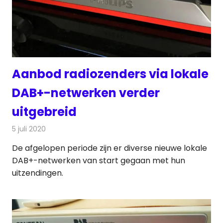
Aanbod radiozenders via lokale
DAB+-netwerken verder
uitgebreid
5 juli 2020
Redactie
Nieuws
De afgelopen periode zijn er diverse nieuwe lokale
DAB+-netwerken van start gegaan met hun
uitzendingen.