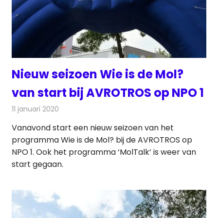
Nieuw seizoen Wie is de Mol?
van start bij AVROTROS op NPO 1
11 januari 2020
Redactie
Televisienieuws
Vanavond start een nieuw seizoen van het
programma Wie is de Mol? bij de AVROTROS op
NPO 1. Ook het programma ‘MolTalk’ is weer van
start gegaan.