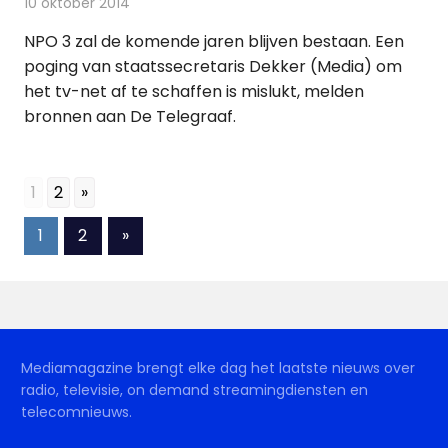
10 oktober 2014
Redactie
Andere media over de media
NPO 3 zal de komende jaren blijven bestaan. Een
poging van staatssecretaris Dekker (Media) om
het tv-net af te schaffen is mislukt, melden
bronnen aan De Telegraaf.
1
2
»
Berichten
Volgende
1
2
»
berichten
paginering
Mediamagazine brengt elke dag het laatste nieuws over
radio, televisie, on demand streamingdiensten en
telecomnieuws.