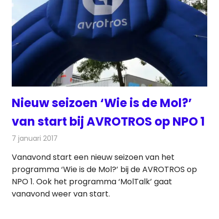
Nieuw seizoen ‘Wie is de Mol?’
van start bij AVROTROS op NPO 1
7 januari 2017
Redactie
Nieuws
,
Televisienieuws
Vanavond start een nieuw seizoen van het
programma ‘Wie is de Mol?’ bij de AVROTROS op
NPO 1. Ook het programma ‘MolTalk’ gaat
vanavond weer van start.