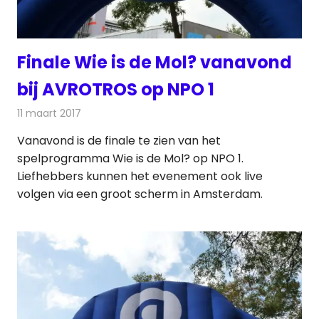
Finale Wie is de Mol? vanavond
bij AVROTROS op NPO 1
11 maart 2017
Redactie
Nieuws
,
Televisienieuws
Vanavond is de finale te zien van het
spelprogramma Wie is de Mol? op NPO 1.
Liefhebbers kunnen het evenement ook live
volgen via een groot scherm in Amsterdam.