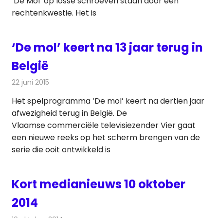
‘De Mol’ op losse schroeven staan door een
rechtenkwestie. Het is
‘De mol’ keert na 13 jaar terug in
België
22 juni 2015
Redactie
Nieuws
,
Televisienieuws
Het spelprogramma ‘De mol’ keert na dertien jaar
afwezigheid terug in België. De
Vlaamse commerciële televisiezender Vier gaat
een nieuwe reeks op het scherm brengen van de
serie die ooit ontwikkeld is
Kort medianieuws 10 oktober
2014