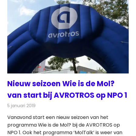
Nieuw seizoen Wie is de Mol?
van start bij AVROTROS op NPO 1
5 januari 2019
Redactie
Televisienieuws
Vanavond start een nieuw seizoen van het
programma Wie is de Mol? bij de AVROTROS op
NPO 1. Ook het programma ‘MolTalk’ is weer van