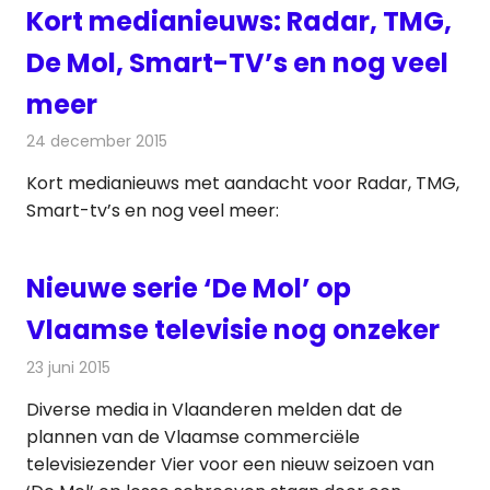
Kort medianieuws: Radar, TMG,
De Mol, Smart-TV’s en nog veel
meer
24 december 2015
Redactie
Andere media over de media
,
Nieuws
Kort medianieuws met aandacht voor Radar, TMG,
Smart-tv’s en nog veel meer:
Nieuwe serie ‘De Mol’ op
Vlaamse televisie nog onzeker
23 juni 2015
Redactie
Nieuws
,
Televisienieuws
Diverse media in Vlaanderen melden dat de
plannen van de Vlaamse commerciële
televisiezender Vier voor een nieuw seizoen van