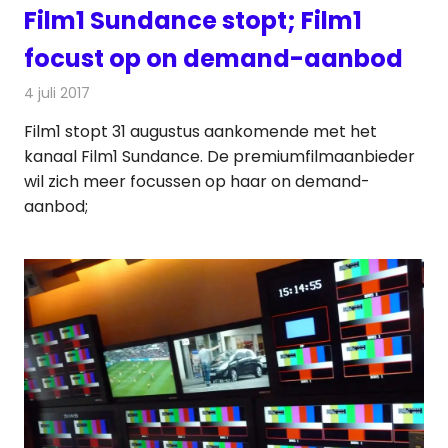
Film1 Sundance stopt; Film1
focust op on demand-aanbod
4 juli 2017
Redactie
Nieuws
,
Televisienieuws
Film1 stopt 31 augustus aankomende met het
kanaal Film1 Sundance. De premiumfilmaanbieder
wil zich meer focussen op haar on demand-
aanbod;