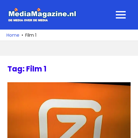
Ga
naar
MediaMagaz
MENU
de
De
inhoud
media
Home
Film 1
over
de
media
Tag:
Film 1