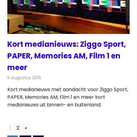
Kort medianieuws: Ziggo Sport,
PAPER, Memories AM, Film 1 en
meer
5 augustus 2016
Redactie
Andere media over de media
,
Nieuws
Kort medianieuws met aandacht voor Ziggo Sport,
PAPER, Memories AM, Film 1 en meer kort
medianieuws uit binnen- en buitenland:
1
2
»