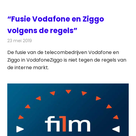
“Fusie Vodafone en Ziggo
volgens de regels”
23 mei 2019
Redactie
Televisienieuws
De fusie van de telecombedrijven Vodafone en
Ziggo in VodafoneZiggo is niet tegen de regels van
de interne markt.