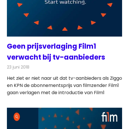
Geen prijsverlaging Film1
verwacht bij tv-aanbieders
23 juni 2018
Redactie
Televisienieuws
Het ziet er niet naar uit dat tv-aanbieders als Ziggo
en KPN de abonnementsprijs van filmzender Film1
gaan verlagen met de introductie van Film1