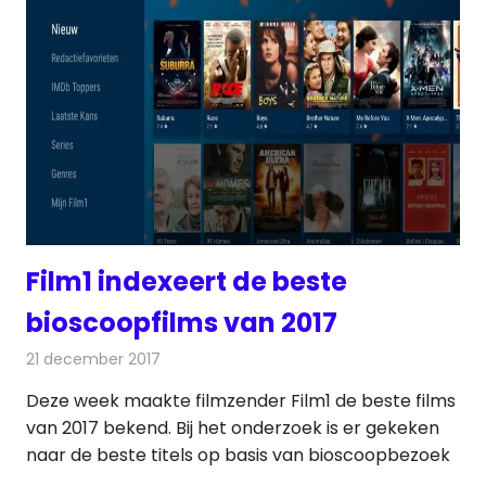
Film1 indexeert de beste
bioscoopfilms van 2017
21 december 2017
Redactie
Nieuws
,
Televisienieuws
Deze week maakte filmzender ​Film1​ ​de​ ​beste films​ ​
van​ ​2017​ ​bekend.​ ​Bij​ ​het​ ​onderzoek​ ​is​ ​er​ ​gekeken​ ​
naar​ ​de​ ​beste​ ​titels​ ​op​ ​basis van​ ​bioscoopbezoek