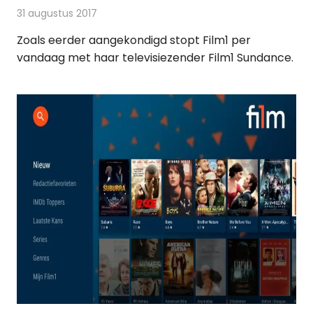
31 augustus 2017
Redactie
Nieuws
,
Televisienieuws
Zoals eerder aangekondigd stopt Film1 per
vandaag met haar televisiezender Film1 Sundance.