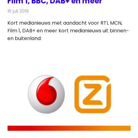
Film 1, BBC, DAB+ en meer
16 juli 2019
Redactie
Andere media over de media
Kort medianieuws met aandacht voor RTL MCN,
Film 1, DAB+ en meer kort medianieuws uit binnen-
en buitenland: