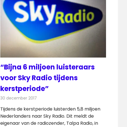
“Bijna 6 miljoen luisteraars
voor Sky Radio tijdens
kerstperiode”
30 december 2017
Redactie
Nieuws
,
Radionieuws
Tijdens de kerstperiode luisterden 5,8 miljoen
Nederlanders naar Sky Radio. Dit meldt de
eigenaar van de radiozender, Talpa Radio, in