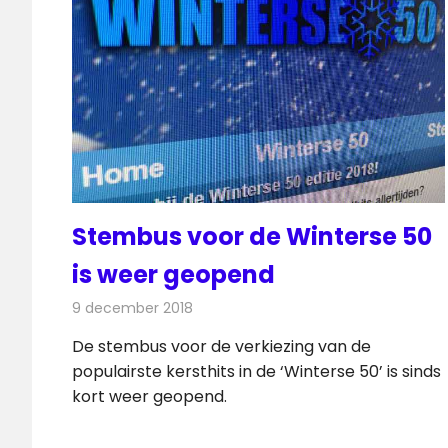
Stembus voor de Winterse 50
is weer geopend
9 december 2018
Redactie
Radionieuws
De stembus voor de verkiezing van de
populairste kersthits in de ‘Winterse 50’ is sinds
kort weer geopend.