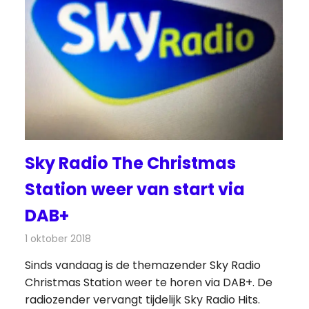
Sky Radio The Christmas
Station weer van start via
DAB+
1 oktober 2018
Redactie
Radionieuws
Sinds vandaag is de themazender Sky Radio
Christmas Station weer te horen via DAB+. De
radiozender vervangt tijdelijk Sky Radio Hits.