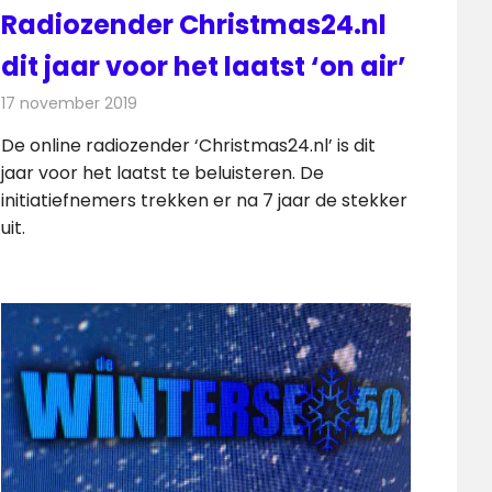
Radiozender Christmas24.nl
dit jaar voor het laatst ‘on air’
17 november 2019
Redactie
Radionieuws
De online radiozender ‘Christmas24.nl’ is dit
jaar voor het laatst te beluisteren. De
initiatiefnemers trekken er na 7 jaar de stekker
uit.