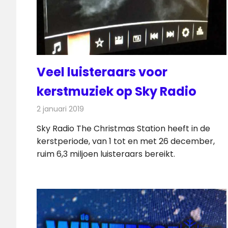
Veel luisteraars voor
kerstmuziek op Sky Radio
2 januari 2019
Redactie
Radionieuws
Sky Radio The Christmas Station heeft in de
kerstperiode, van 1 tot en met 26 december,
ruim 6,3 miljoen luisteraars bereikt.