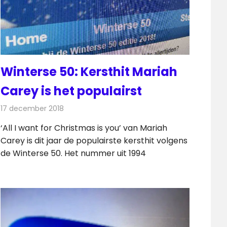
Winterse 50: Kersthit Mariah
Carey is het populairst
17 december 2018
Redactie
Radionieuws
‘All I want for Christmas is you’ van Mariah
Carey is dit jaar de populairste kersthit volgens
de Winterse 50. Het nummer uit 1994