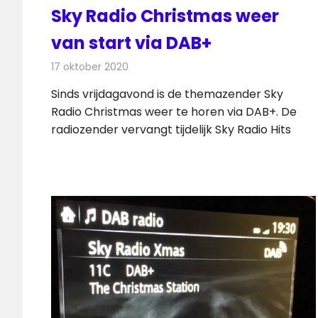
Sky Radio Christmas weer
van start via DAB+
17 oktober 2020
Redactie
Radionieuws
Sinds vrijdagavond is de themazender Sky
Radio Christmas weer te horen via DAB+. De
radiozender vervangt tijdelijk Sky Radio Hits