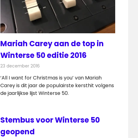
Mariah Carey aan de top in
Winterse 50 editie 2016
23 december 2016
Redactie
Nieuws
,
Radionieuws
‘All I want for Christmas is you’ van Mariah
Carey is dit jaar de populairste kersthit volgens
de jaarlijkse lijst Winterse 50.
Stembus voor Winterse 50
geopend