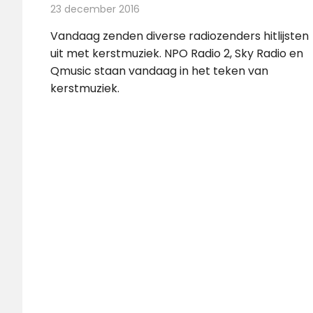
23 december 2016
Redactie
Nieuws
,
Radionieuws
Vandaag zenden diverse radiozenders hitlijsten
uit met kerstmuziek. NPO Radio 2, Sky Radio en
Qmusic staan vandaag in het teken van
kerstmuziek.