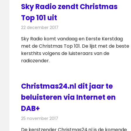
Sky Radio zendt Christmas
Top 101 uit
22 december 2017
Redactie
Nieuws
,
Radionieuws
Sky Radio komt vandaag en Eerste Kerstdag
met de Christmas Top 101. De lijst met de beste
kersthits volgens de luisteraars van de
radiozender.
Christmas24.nl dit jaar te
beluisteren via Internet en
DAB+
25 november 2017
Redactie
Nieuws
,
Radionieuws
De kerstzender Christmas24.nl is de komende