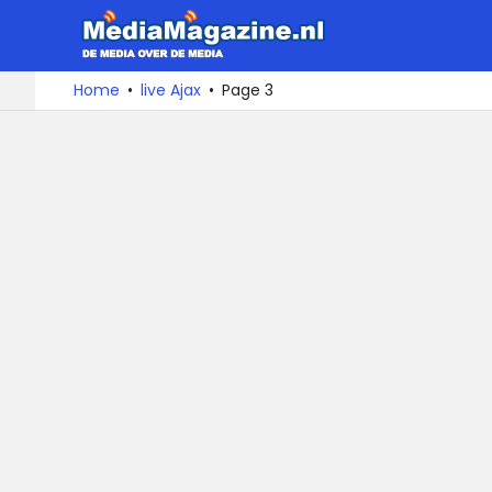
MediaMa
De
Ga
Home
live Ajax
Page 3
media
naar
over
de
de
inhoud
media