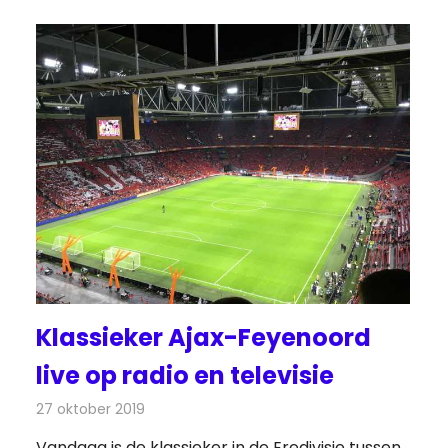
Klassieker Ajax-Feyenoord
live op radio en televisie
27 oktober 2019
Redactie
Televisienieuws
Vandaag is de klassieker in de Eredivisie tussen