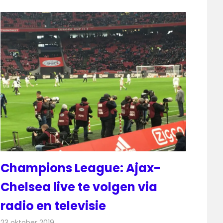
Champions League: Ajax-
Chelsea live te volgen via
radio en televisie
23 oktober 2019
Redactie
Televisienieuws