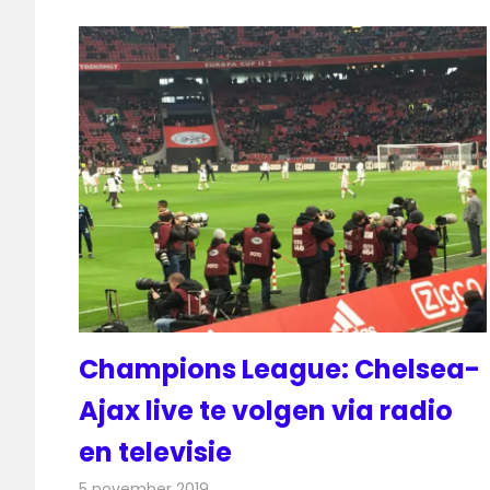
Champions League: Chelsea-
Ajax live te volgen via radio
en televisie
5 november 2019
Redactie
Televisienieuws