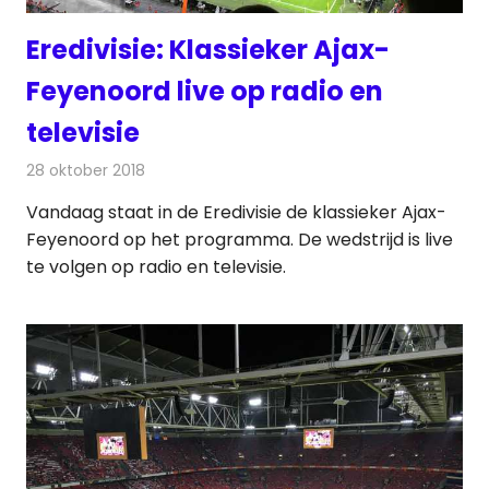
Eredivisie: Klassieker Ajax-
Feyenoord live op radio en
televisie
28 oktober 2018
Redactie
Televisienieuws
Vandaag staat in de Eredivisie de klassieker Ajax-
Feyenoord op het programma. De wedstrijd is live
te volgen op radio en televisie.