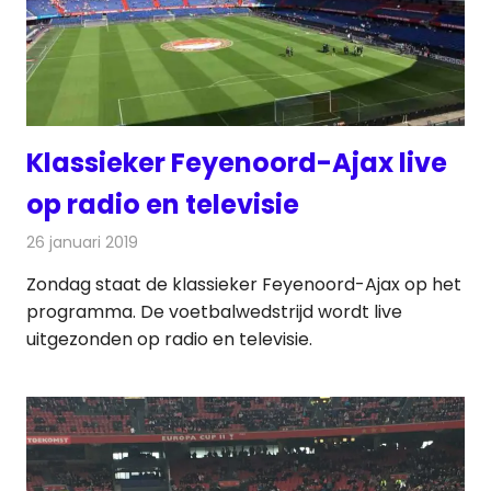
Klassieker Feyenoord-Ajax live
op radio en televisie
26 januari 2019
Redactie
Televisienieuws
Zondag staat de klassieker Feyenoord-Ajax op het
programma. De voetbalwedstrijd wordt live
uitgezonden op radio en televisie.