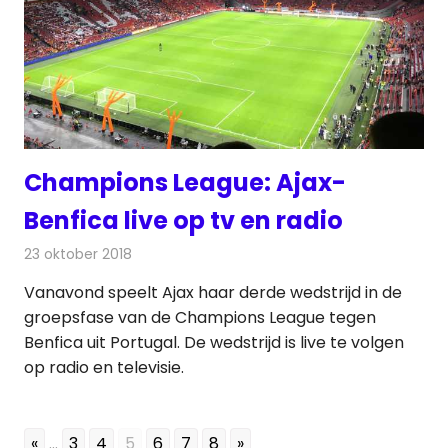
Champions League: Ajax-
Benfica live op tv en radio
23 oktober 2018
Redactie
Televisienieuws
Vanavond speelt Ajax haar derde wedstrijd in de
groepsfase van de Champions League tegen
Benfica uit Portugal. De wedstrijd is live te volgen
op radio en televisie.
«
...
3
4
5
6
7
8
»