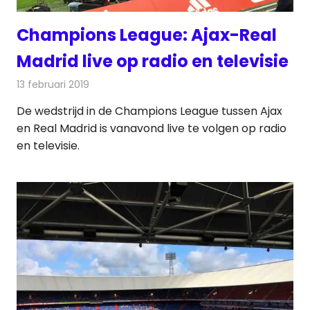
Champions League: Ajax-Real
Madrid live op radio en televisie
13 februari 2019
Redactie
Televisienieuws
De wedstrijd in de Champions League tussen Ajax
en Real Madrid is vanavond live te volgen op radio
en televisie.