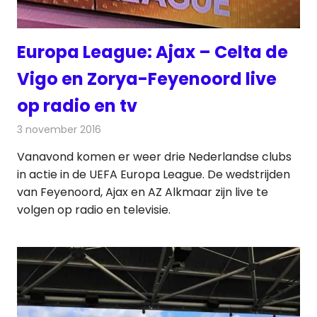
Europa League: Ajax – Celta de
Vigo en Zorya-Feyenoord live
op radio en tv
3 november 2016
Redactie
Nieuws
,
Radionieuws
,
Televisienieuws
Vanavond komen er weer drie Nederlandse clubs
in actie in de UEFA Europa League. De wedstrijden
van Feyenoord, Ajax en AZ Alkmaar zijn live te
volgen op radio en televisie.