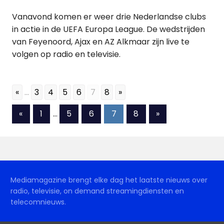
Vanavond komen er weer drie Nederlandse clubs
in actie in de UEFA Europa League. De wedstrijden
van Feyenoord, Ajax en AZ Alkmaar zijn live te
volgen op radio en televisie.
«
...
3
4
5
6
7
8
»
Berichten
Vorige
Volgende
«
1
…
5
6
7
8
»
berichten
berichten
paginering
Mediamagazine brengt elke dag het laatste nieuws over
radio, televisie, on demand streamingdiensten en
telecomnieuws.