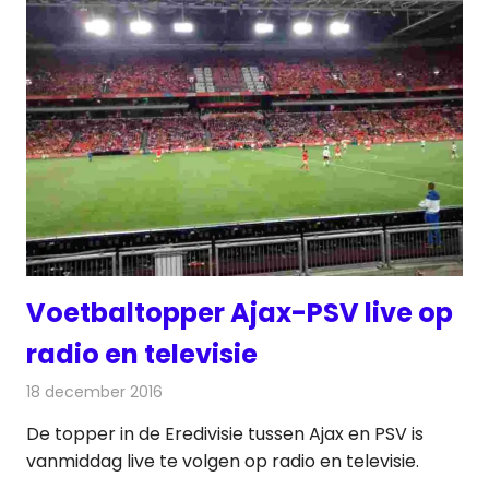
Voetbaltopper Ajax-PSV live op
radio en televisie
18 december 2016
Redactie
Nieuws
,
Radionieuws
,
Televisienieuws
De topper in de Eredivisie tussen Ajax en PSV is
vanmiddag live te volgen op radio en televisie.