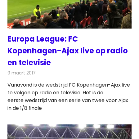
Europa League: FC
Kopenhagen-Ajax live op radio
en televisie
9 maart 2017
Redactie
Nieuws
,
Radionieuws
,
Televisienieuws
Vanavond is de wedstrijd FC Kopenhagen-Ajax live
te volgen op radio en televisie. Het is de
eerste wedstrijd van een serie van twee voor Ajax
in de 1/8 finale