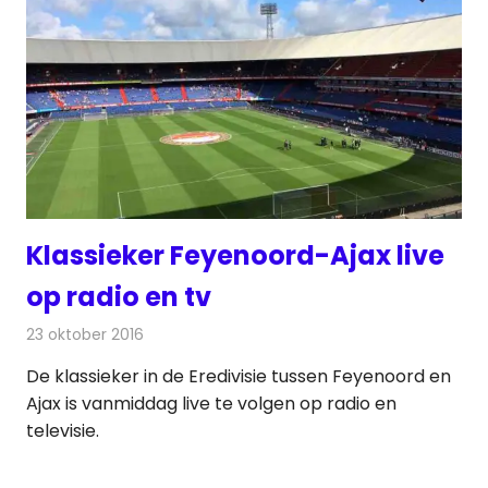
Klassieker Feyenoord-Ajax live
op radio en tv
23 oktober 2016
Redactie
Nieuws
,
Radionieuws
,
Televisienieuws
De klassieker in de Eredivisie tussen Feyenoord en
Ajax is vanmiddag live te volgen op radio en
televisie.