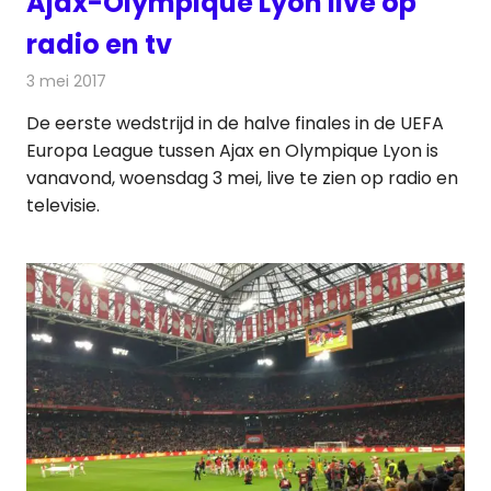
Ajax-Olympique Lyon live op
radio en tv
3 mei 2017
Redactie
Nieuws
,
Radionieuws
,
Televisienieuws
De eerste wedstrijd in de halve finales in de UEFA
Europa League tussen Ajax en Olympique Lyon is
vanavond, woensdag 3 mei, live te zien op radio en
televisie.