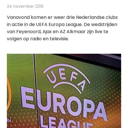
24 november 2016
Redactie
Nieuws
,
Radionieuws
,
Televisienieuws
Vanavond komen er weer drie Nederlandse clubs
in actie in de UEFA Europa League. De wedstrijden
van Feyenoord, Ajax en AZ Alkmaar zijn live te
volgen op radio en televisie.