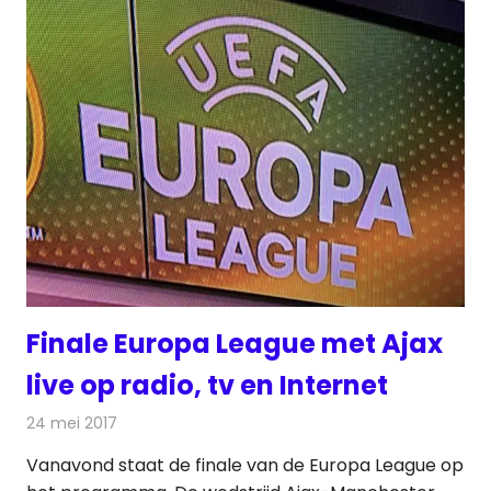
Finale Europa League met Ajax
live op radio, tv en Internet
24 mei 2017
Redactie
Nieuws
,
Radionieuws
,
Televisienieuws
Vanavond staat de finale van de Europa League op