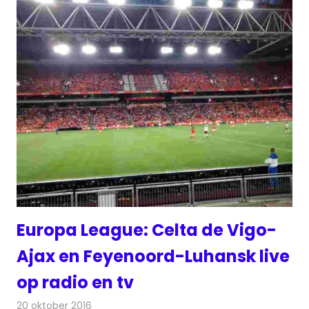
Europa League: Celta de Vigo-
Ajax en Feyenoord-Luhansk live
op radio en tv
20 oktober 2016
Redactie
Nieuws
,
Televisienieuws