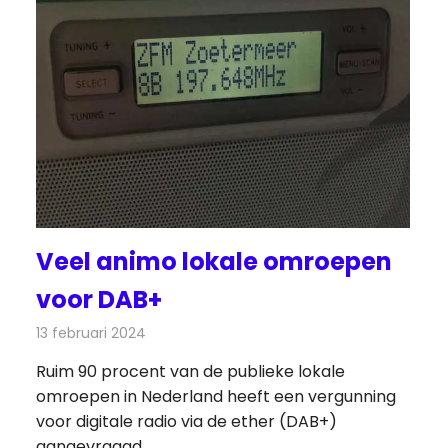
Veel animo lokale omroepen
voor DAB+
13 februari 2024
Redactie
Radionieuws
Ruim 90 procent van de publieke lokale
omroepen in Nederland heeft een vergunning
voor digitale radio via de ether (DAB+)
aangevraagd.