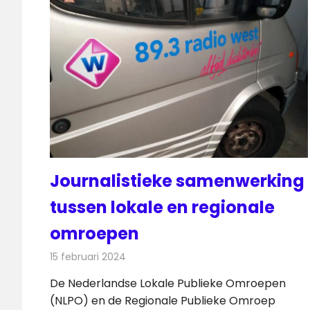
Journalistieke samenwerking
tussen lokale en regionale
omroepen
15 februari 2024
Redactie
Radionieuws
De Nederlandse Lokale Publieke Omroepen
(NLPO) en de Regionale Publieke Omroep