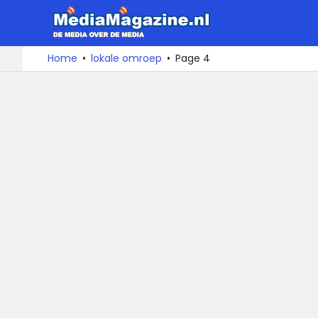
MediaMa
De
Ga
Home
lokale omroep
Page 4
media
naar
over
de
de
inhoud
media