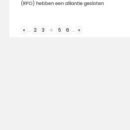
(RPO) hebben een alliantie gesloten
«
...
2
3
4
5
6
...
»