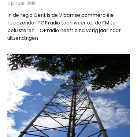
3 januari 2018
Redactie
Nieuws
,
Radionieuws
In de regio Gent is de Vlaamse commerciële
radiozender TOPradio toch weer op de FM te
beluisteren. TOPradio heeft eind vorig jaar haar
uitzendingen