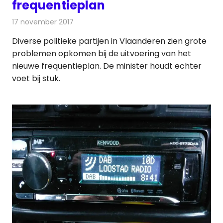
frequentieplan
17 november 2017
Redactie
Nieuws
,
Radionieuws
Diverse politieke partijen in Vlaanderen zien grote
problemen opkomen bij de uitvoering van het
nieuwe frequentieplan. De minister houdt echter
voet bij stuk.