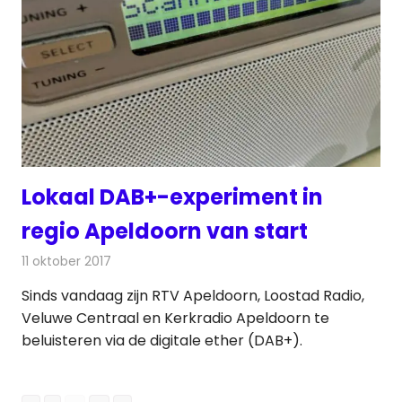
Lokaal DAB+-experiment in
regio Apeldoorn van start
11 oktober 2017
Redactie
Nieuws
,
Radionieuws
Sinds vandaag zijn RTV Apeldoorn, Loostad Radio,
Veluwe Centraal en Kerkradio Apeldoorn te
beluisteren via de digitale ether (DAB+).