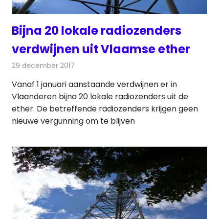
Bijna 20 lokale radiozenders
verdwijnen uit Vlaamse ether
29 december 2017
Redactie
Nieuws
,
Radionieuws
Vanaf 1 januari aanstaande verdwijnen er in
Vlaanderen bijna 20 lokale radiozenders uit de
ether. De betreffende radiozenders krijgen geen
nieuwe vergunning om te blijven