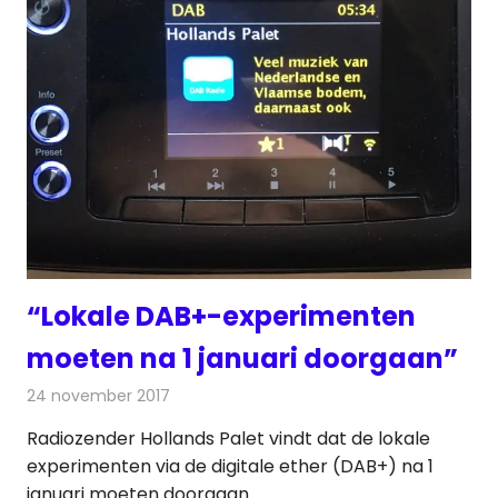
“Lokale DAB+-experimenten
moeten na 1 januari doorgaan”
24 november 2017
Redactie
Nieuws
,
Radionieuws
Radiozender Hollands Palet vindt dat de lokale
experimenten via de digitale ether (DAB+) na 1
januari moeten doorgaan.