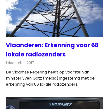
Vlaanderen: Erkenning voor 68
lokale radiozenders
1 december 2017
Redactie
Nieuws
,
Radionieuws
De Vlaamse Regering heeft op voorstel van
minister Sven Gatz (media) ingestemd met de
erkenning van 68 lokale radiozenders.