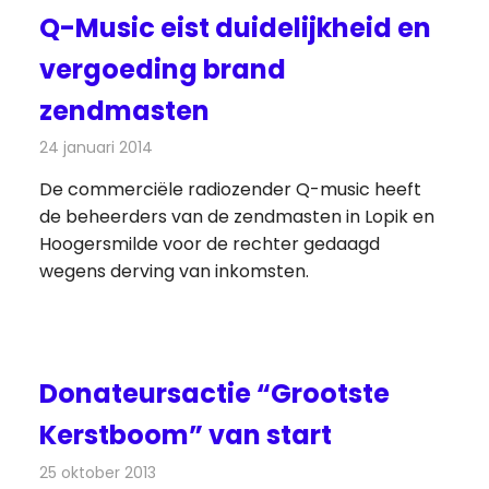
Q-Music eist duidelijkheid en
vergoeding brand
zendmasten
24 januari 2014
Redactie
Radionieuws
De commerciële radiozender Q-music heeft
de beheerders van de zendmasten in Lopik en
Hoogersmilde voor de rechter gedaagd
wegens derving van inkomsten.
Donateursactie “Grootste
Kerstboom” van start
25 oktober 2013
Redactie
Radionieuws