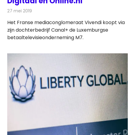
Digitaal en Online.nl
27 mei 2019
Redactie
Televisienieuws
Het Franse mediaconglomeraat Vivendi koopt via
zijn dochterbedrijf Canal+ de Luxemburgse
betaaltelevisieonderneming M7.