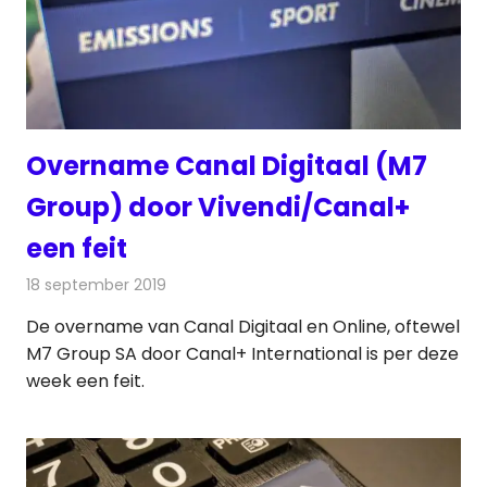
Overname Canal Digitaal (M7
Group) door Vivendi/Canal+
een feit
18 september 2019
Redactie
Televisienieuws
De overname van Canal Digitaal en Online, oftewel
M7 Group SA door Canal+ International is per deze
week een feit.