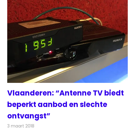
Vlaanderen: “Antenne TV biedt
beperkt aanbod en slechte
ontvangst”
3 maart 2018
Redactie
Nieuws
,
Televisienieuws