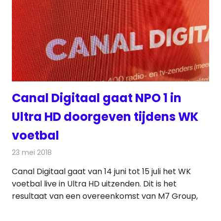
Canal Digitaal gaat NPO 1 in
Ultra HD doorgeven tijdens WK
voetbal
23 mei 2018
Redactie
Televisienieuws
Canal Digitaal gaat van 14 juni tot 15 juli het WK
voetbal live in Ultra HD uitzenden. Dit is het
resultaat van een overeenkomst van M7 Group,