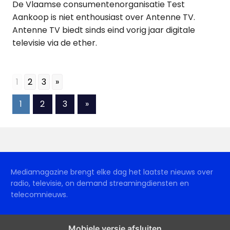
De Vlaamse consumentenorganisatie Test
Aankoop is niet enthousiast over Antenne TV.
Antenne TV biedt sinds eind vorig jaar digitale
televisie via de ether.
1
2
3
»
Berichten
Volgende
1
2
3
»
berichten
paginering
Mediamagazine brengt elke dag het laatste nieuws over
radio, televisie, on demand streamingdiensten en
telecomnieuws.
Mobiele versie afsluiten