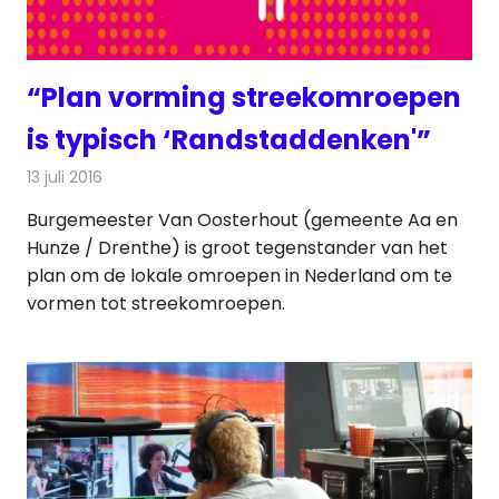
“Plan vorming streekomroepen
is typisch ‘Randstaddenken'”
13 juli 2016
Redactie
Nieuws
,
Radionieuws
,
Televisienieuws
Burgemeester Van Oosterhout (gemeente Aa en
Hunze / Drenthe) is groot tegenstander van het
plan om de lokale omroepen in Nederland om te
vormen tot streekomroepen.