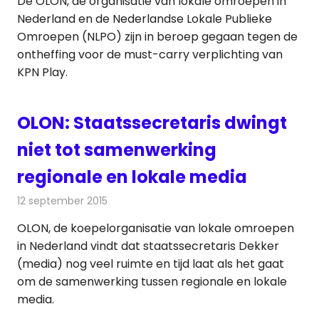
De OLON, de organisatie van lokale omroepen in
Nederland en de Nederlandse Lokale Publieke
Omroepen (NLPO) zijn in beroep gegaan tegen de
ontheffing voor de must-carry verplichting van
KPN Play.
OLON: Staatssecretaris dwingt
niet tot samenwerking
regionale en lokale media
12 september 2015
Redactie
Nieuws
,
Radionieuws
,
Televisienieuws
OLON, de koepelorganisatie van lokale omroepen
in Nederland vindt dat staatssecretaris Dekker
(media) nog veel ruimte en tijd laat als het gaat
om de samenwerking tussen regionale en lokale
media.