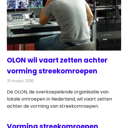
OLON wil vaart zetten achter
vorming streekomroepen
31 maart 2016
Redactie
Nieuws
,
Radionieuws
,
Televisienieuws
De OLON, de overkoepelende organisatie van
lokale omroepen in Nederland, wil vaart zetten
achter de vorming van streekomroepen.
Vorming streekomroepen