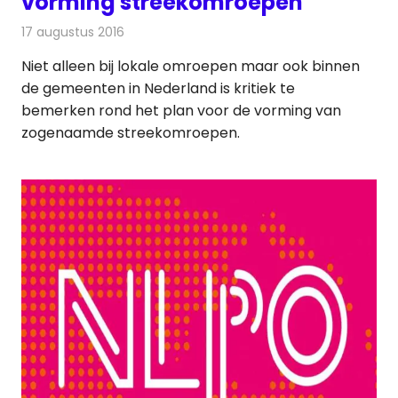
vorming streekomroepen
17 augustus 2016
Redactie
Nieuws
,
Radionieuws
,
Televisienieuws
Niet alleen bij lokale omroepen maar ook binnen
de gemeenten in Nederland is kritiek te
bemerken rond het plan voor de vorming van
zogenaamde streekomroepen.