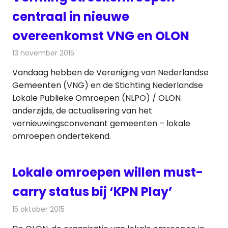
centraal in nieuwe
overeenkomst VNG en OLON
13 november 2015
Redactie
Nieuws
,
Radionieuws
,
Televisienieuws
Vandaag hebben de Vereniging van Nederlandse
Gemeenten (VNG) en de Stichting Nederlandse
Lokale Publieke Omroepen (NLPO) / OLON
anderzijds, de actualisering van het
vernieuwingsconvenant gemeenten – lokale
omroepen ondertekend.
Lokale omroepen willen must-
carry status bij ‘KPN Play’
15 oktober 2015
Redactie
Internet
,
Nieuws
,
Televisienieuws