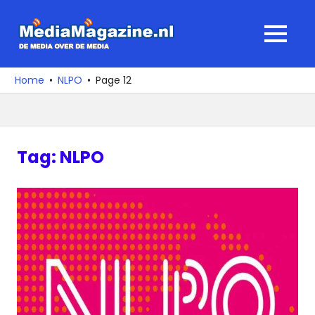
Ga
naar
MediaMagaz
MENU
de
De
inhoud
media
Home
NLPO
Page 12
over
de
media
Tag:
NLPO