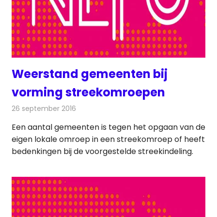
Weerstand gemeenten bij
vorming streekomroepen
26 september 2016
Redactie
Nieuws
,
Radionieuws
,
Televisienieuws
Een aantal gemeenten is tegen het opgaan van de
eigen lokale omroep in een streekomroep of heeft
bedenkingen bij de voorgestelde streekindeling.