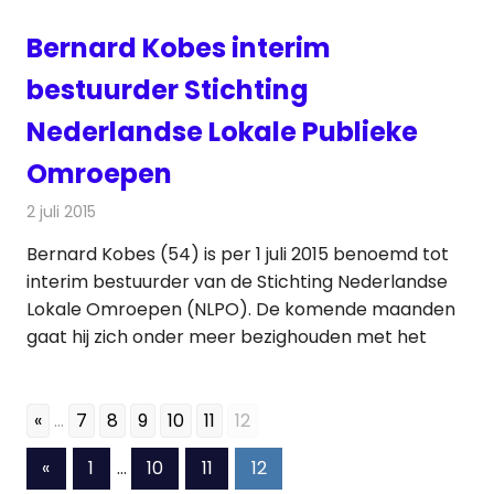
Bernard Kobes interim
bestuurder Stichting
Nederlandse Lokale Publieke
Omroepen
2 juli 2015
Redactie
Nieuws
,
Radionieuws
,
Televisienieuws
Bernard Kobes (54) is per 1 juli 2015 benoemd tot
interim bestuurder van de Stichting Nederlandse
Lokale Omroepen (NLPO). De komende maanden
gaat hij zich onder meer bezighouden met het
«
...
7
8
9
10
11
12
Berichten
Vorige
«
1
…
10
11
12