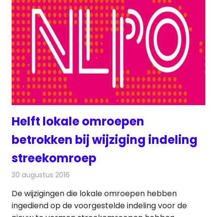
Helft lokale omroepen
betrokken bij wijziging indeling
streekomroep
30 augustus 2016
Redactie
Nieuws
,
Radionieuws
,
Televisienieuws
De wijzigingen die lokale omroepen hebben
ingediend op de voorgestelde indeling voor de