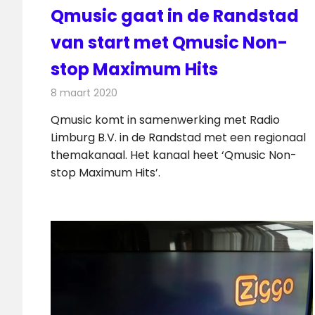
Qmusic gaat in de Randstad
van start met Qmusic Non-
stop Maximum Hits
8 maart 2020
Redactie
Radionieuws
Qmusic komt in samenwerking met Radio
Limburg B.V. in de Randstad met een regionaal
themakanaal. Het kanaal heet ‘Qmusic Non-
stop Maximum Hits’.