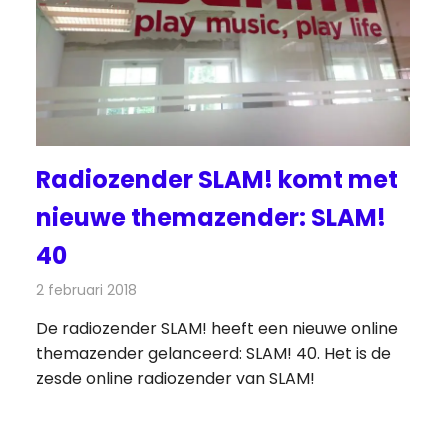
Radiozender SLAM! komt met
nieuwe themazender: SLAM!
40
2 februari 2018
Redactie
Nieuws
,
Radionieuws
De radiozender SLAM! heeft een nieuwe online
themazender gelanceerd: SLAM! 40. Het is de
zesde online radiozender van SLAM!