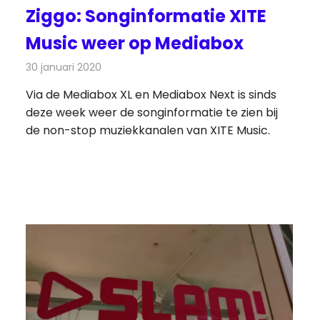
Ziggo: Songinformatie XITE
Music weer op Mediabox
30 januari 2020
Redactie
Radionieuws
Via de Mediabox XL en Mediabox Next is sinds
deze week weer de songinformatie te zien bij
de non-stop muziekkanalen van XITE Music.