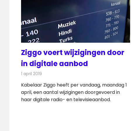
Ziggo voert wijzigingen door
in digitale aanbod
1 april 2019
Redactie
Televisienieuws
Kabelaar Ziggo heeft per vandaag, maandag 1
april, een aantal wijzigingen doorgevoerd in
haar digitale radio- en televisieaanbod.