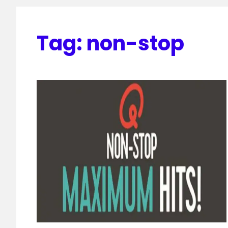
Tag:
non-stop