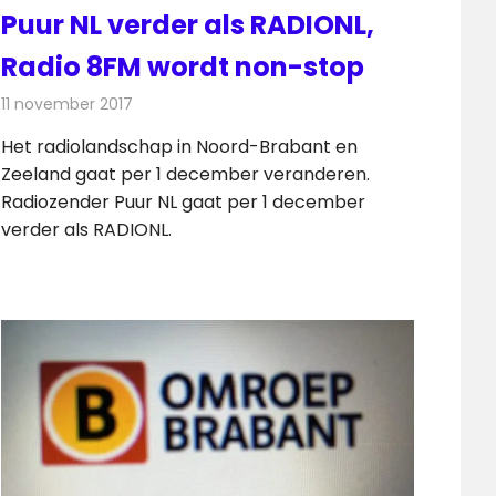
Puur NL verder als RADIONL,
Radio 8FM wordt non-stop
11 november 2017
Redactie
Nieuws
,
Radionieuws
Het radiolandschap in Noord-Brabant en
Zeeland gaat per 1 december veranderen.
Radiozender Puur NL gaat per 1 december
verder als RADIONL.