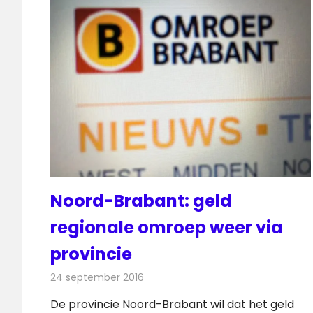
Noord-Brabant: geld
regionale omroep weer via
provincie
24 september 2016
Redactie
Nieuws
,
Radionieuws
,
Televisienieu
De provincie Noord-Brabant wil dat het geld