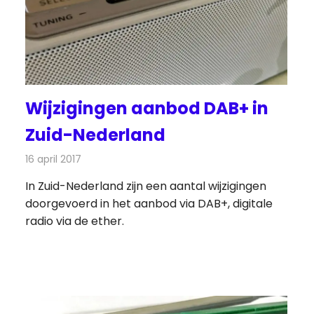
Wijzigingen aanbod DAB+ in
Zuid-Nederland
16 april 2017
Redactie
Nieuws
,
Radionieuws
In Zuid-Nederland zijn een aantal wijzigingen
doorgevoerd in het aanbod via DAB+, digitale
radio via de ether.