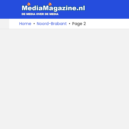
MediaMa
De
Ga
Home
Noord-Brabant
Page 2
media
naar
over
de
de
inhoud
media