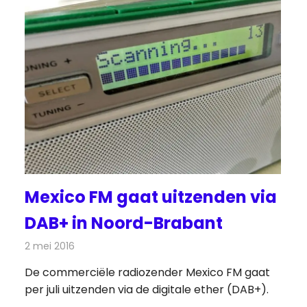
Mexico FM gaat uitzenden via
DAB+ in Noord-Brabant
2 mei 2016
Redactie
Nieuws
,
Radionieuws
De commerciële radiozender Mexico FM gaat
ws
per juli uitzenden via de digitale ether (DAB+).