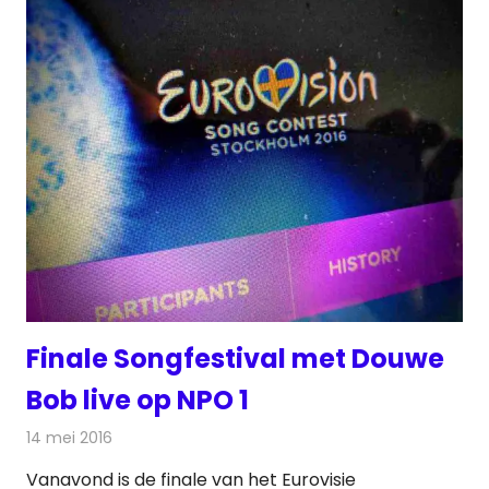
Finale Songfestival met Douwe
Bob live op NPO 1
14 mei 2016
Redactie
Nieuws
,
Televisienieuws
Vanavond is de finale van het Eurovisie