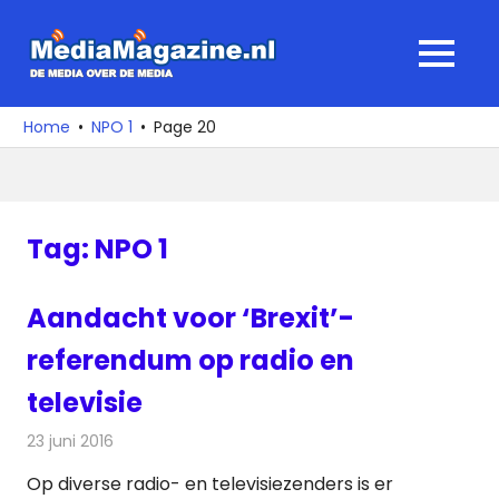
Ga
naar
MediaMagaz
MENU
de
De
inhoud
media
Home
NPO 1
Page 20
over
de
media
Tag:
NPO 1
Aandacht voor ‘Brexit’-
referendum op radio en
televisie
23 juni 2016
Redactie
Nieuws
,
Radionieuws
,
Televisienieuws
Op diverse radio- en televisiezenders is er