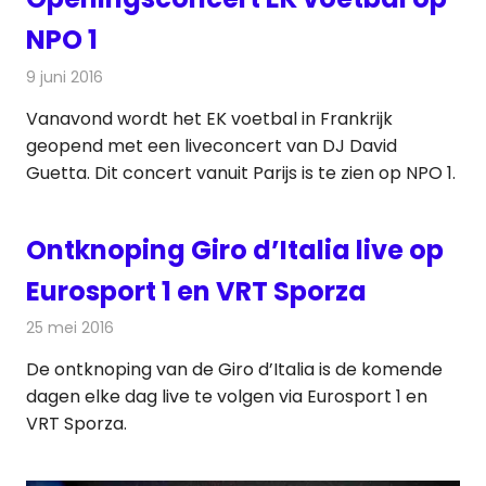
NPO 1
9 juni 2016
Redactie
Nieuws
,
Televisienieuws
Vanavond wordt het EK voetbal in Frankrijk
geopend met een liveconcert van DJ David
Guetta. Dit concert vanuit Parijs is te zien op NPO 1.
Ontknoping Giro d’Italia live op
Eurosport 1 en VRT Sporza
25 mei 2016
Redactie
Nieuws
,
Radionieuws
,
Televisienieuws
De ontknoping van de Giro d’Italia is de komende
dagen elke dag live te volgen via Eurosport 1 en
VRT Sporza.