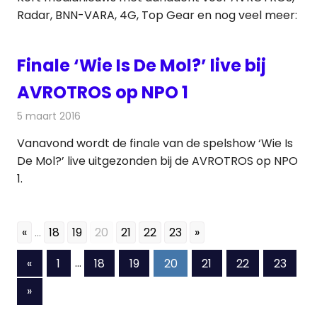
Radar, BNN-VARA, 4G, Top Gear en nog veel meer:
Finale ‘Wie Is De Mol?’ live bij
AVROTROS op NPO 1
5 maart 2016
Redactie
Nieuws
,
Televisienieuws
Vanavond wordt de finale van de spelshow ‘Wie Is
De Mol?’ live uitgezonden bij de AVROTROS op NPO
1.
«
...
18
19
20
21
22
23
»
Berichten
Vorige
«
1
…
18
19
20
21
22
23
berichten
paginering
Volgende
»
berichten