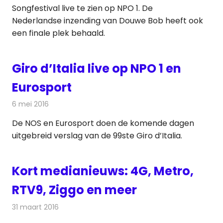
Songfestival live te zien op NPO 1. De
Nederlandse inzending van Douwe Bob heeft ook
een finale plek behaald.
Giro d’Italia live op NPO 1 en
Eurosport
6 mei 2016
Redactie
Nieuws
,
Televisienieuws
De NOS en Eurosport doen de komende dagen
uitgebreid verslag van de 99ste Giro d’Italia.
Kort medianieuws: 4G, Metro,
RTV9, Ziggo en meer
31 maart 2016
Redactie
Andere media over de media
,
Nieuws