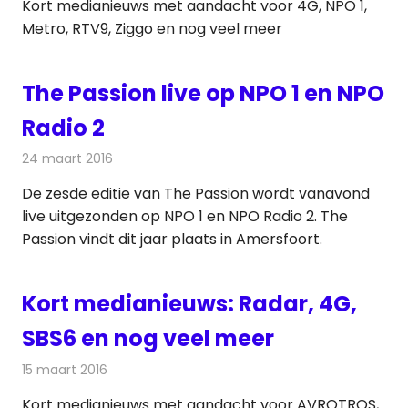
Kort medianieuws met aandacht voor 4G, NPO 1,
Metro, RTV9, Ziggo en nog veel meer
The Passion live op NPO 1 en NPO
Radio 2
24 maart 2016
Redactie
Nieuws
,
Radionieuws
,
Televisienieuws
De zesde editie van The Passion wordt vanavond
live uitgezonden op NPO 1 en NPO Radio 2. The
Passion vindt dit jaar plaats in Amersfoort.
Kort medianieuws: Radar, 4G,
SBS6 en nog veel meer
15 maart 2016
Redactie
Andere media over de media
,
Nieuws
Kort medianieuws met aandacht voor AVROTROS,