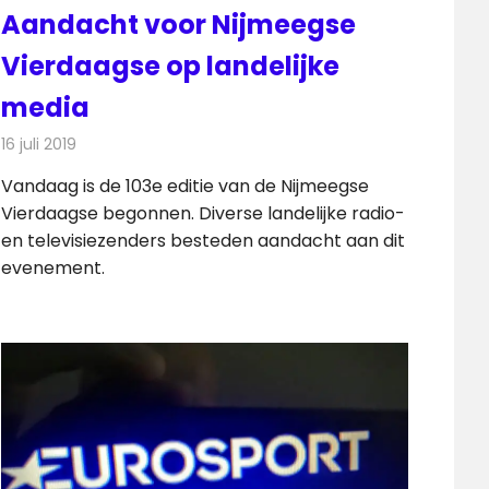
Aandacht voor Nijmeegse
Vierdaagse op landelijke
media
16 juli 2019
Redactie
Radionieuws
Vandaag is de 103e editie van de Nijmeegse
Vierdaagse begonnen. Diverse landelijke radio-
en televisiezenders besteden aandacht aan dit
evenement.