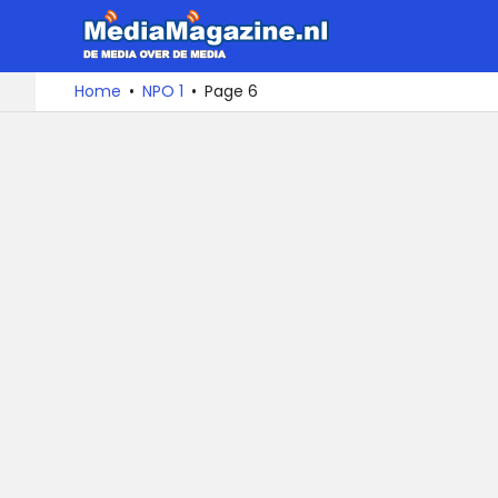
MediaMa
De
Ga
Home
NPO 1
Page 6
media
naar
over
de
de
inhoud
media