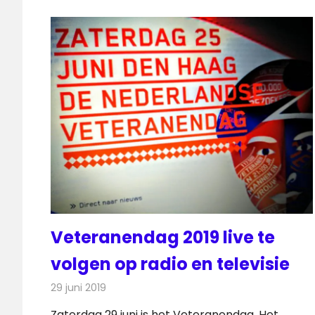
Veteranendag 2019 live te
volgen op radio en televisie
29 juni 2019
Redactie
Televisienieuws
Zaterdag 29 juni is het Veteranendag. Het