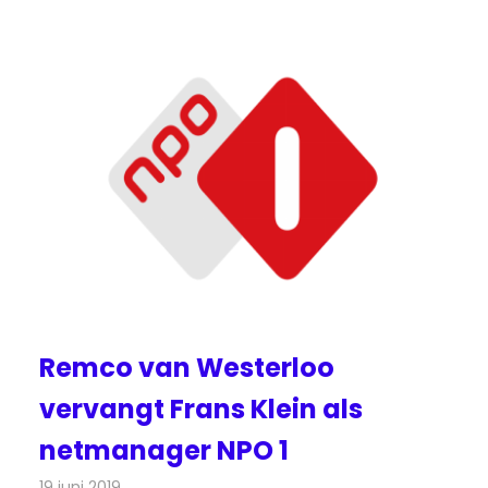
Remco van Westerloo
vervangt Frans Klein als
netmanager NPO 1
19 juni 2019
Redactie
Televisienieuws