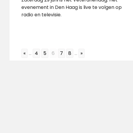
evenement in Den Haag is live te volgen op
radio en televisie.
«
...
4
5
6
7
8
...
»