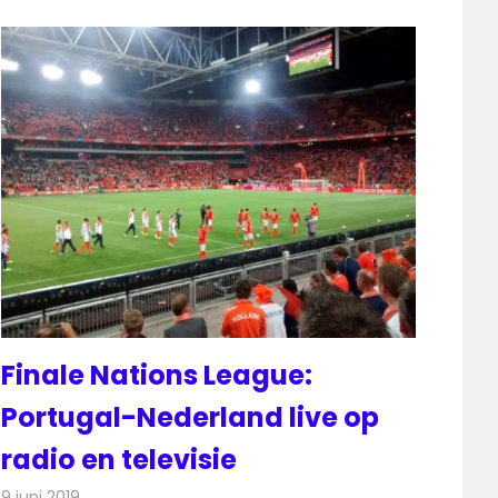
Finale Nations League:
Portugal-Nederland live op
radio en televisie
9 juni 2019
Redactie
Radionieuws