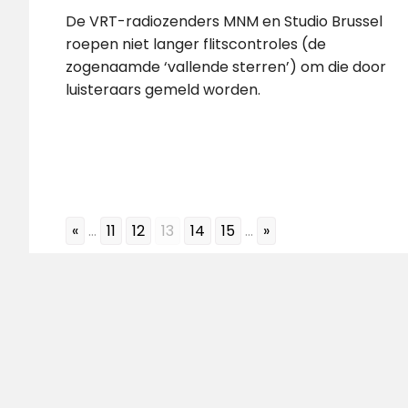
De VRT-radiozenders MNM en Studio Brussel
roepen niet langer flitscontroles (de
zogenaamde ‘vallende sterren’) om die door
luisteraars gemeld worden.
«
...
11
12
13
14
15
...
»