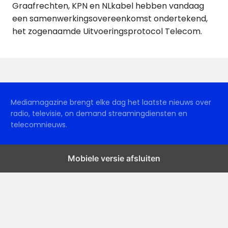
Graafrechten, KPN en NLkabel hebben vandaag
een samenwerkingsovereenkomst ondertekend,
het zogenaamde Uitvoeringsprotocol Telecom.
Mediamagazine brengt elke dag het laatste nieuws over
radio, televisie, on demand streamingdiensten en
telecomnieuws.
Mobiele versie afsluiten