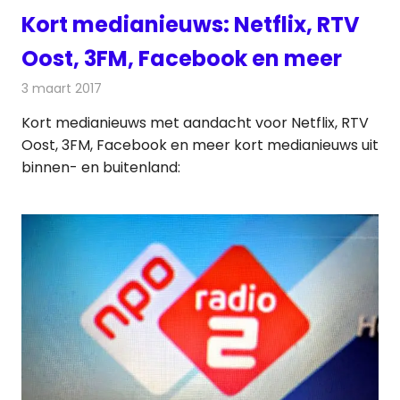
Kort medianieuws: Netflix, RTV
Oost, 3FM, Facebook en meer
3 maart 2017
Redactie
Andere media over de media
,
Nieuws
Kort medianieuws met aandacht voor Netflix, RTV
Oost, 3FM, Facebook en meer kort medianieuws uit
binnen- en buitenland: