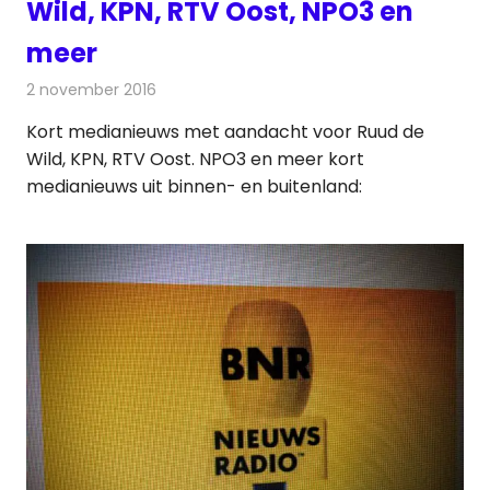
Wild, KPN, RTV Oost, NPO3 en
meer
2 november 2016
Redactie
Andere media over de media
,
Nieuws
Kort medianieuws met aandacht voor Ruud de
Wild, KPN, RTV Oost. NPO3 en meer kort
medianieuws uit binnen- en buitenland: