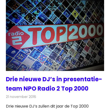
Drie nieuwe DJ’s in presentatie-
team NPO Radio 2 Top 2000
21 november 2016
Redactie
Nieuws
,
Radionieuws
Drie nieuwe DJ’s zullen dit jaar de Top 2000