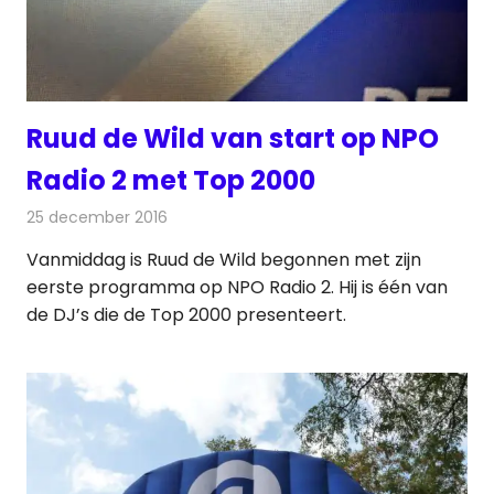
Ruud de Wild van start op NPO
Radio 2 met Top 2000
25 december 2016
Redactie
Nieuws
,
Radionieuws
Vanmiddag is Ruud de Wild begonnen met zijn
eerste programma op NPO Radio 2. Hij is één van
de DJ’s die de Top 2000 presenteert.