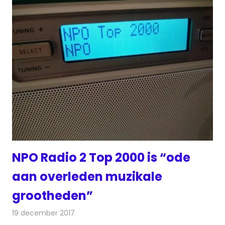
NPO Radio 2 Top 2000 is “ode
aan overleden muzikale
grootheden”
19 december 2017
Redactie
Nieuws
,
Radionieuws