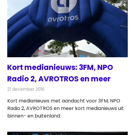
Kort medianieuws: 3FM, NPO
Radio 2, AVROTROS en meer
21 december 2016
Redactie
Andere media over de media
,
Nieuws
Kort medianieuws met aandacht voor 3FM, NPO
Radio 2, AVROTROS en meer kort medianieuws uit
binnen- en buitenland: