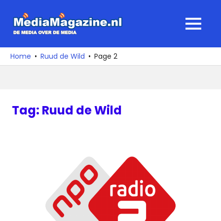
Ga
naar
MediaMagaz
MENU
de
De
inhoud
media
Home
Ruud de Wild
Page 2
over
de
media
Tag:
Ruud de Wild