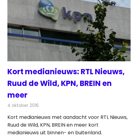
Kort medianieuws: RTL Nieuws,
Ruud de Wild, KPN, BREIN en
meer
4 oktober 2016
Redactie
Andere media over de media
,
Nieuws
Kort medianieuws met aandacht voor RTL Nieuws,
Ruud de Wild, KPN, BREIN en meer kort
medianieuws uit binnen- en buitenland.