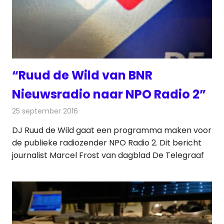
“Ruud de Wild van BNR
Nieuwsradio naar NPO Radio 2”
25 september 2016
Redactie
Nieuws
,
Radionieuws
DJ Ruud de Wild gaat een programma maken voor
de publieke radiozender NPO Radio 2. Dit bericht
journalist Marcel Frost van dagblad De Telegraaf