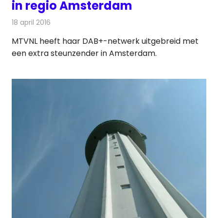
in regio Amsterdam
18 april 2016
Redactie
Nieuws
,
Radionieuws
MTVNL heeft haar DAB+-netwerk uitgebreid met
een extra steunzender in Amsterdam.