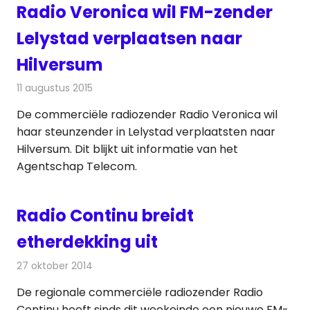
Radio Veronica wil FM-zender
Lelystad verplaatsen naar
Hilversum
11 augustus 2015
Redactie
Nieuws
,
Radionieuws
De commerciële radiozender Radio Veronica wil
haar steunzender in Lelystad verplaatsten naar
Hilversum. Dit blijkt uit informatie van het
Agentschap Telecom.
Radio Continu breidt
etherdekking uit
27 oktober 2014
Redactie
Radionieuws
De regionale commerciële radiozender Radio
Continu heeft sinds dit weekeinde een nieuwe FM-