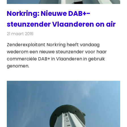
Norkring: Nieuwe DAB+-
steunzender Vlaanderen on air
21 maart 2016
Redactie
Nieuws
,
Radionieuws
Zenderexploitant Norkring heeft vandaag
wederom een nieuwe steunzender voor haar
commerciële DAB+ in Vlaanderen in gebruik
genomen.