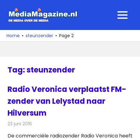
Ga
naar
MediaMagaz
MENU
de
De
inhoud
media
Home
steunzender
Page 2
over
de
media
Tag:
steunzender
Radio Veronica verplaatst FM-
zender van Lelystad naar
Hilversum
23 juni 2016
Redactie
Nieuws
,
Radionieuws
De commerciële radiozender Radio Veronica heeft