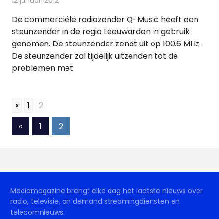
12 januari 2012
Redactie
Andere media over de media
De commerciële radiozender Q-Music heeft een
steunzender in de regio Leeuwarden in gebruik
genomen. De steunzender zendt uit op 100.6 MHz.
De steunzender zal tijdelijk uitzenden tot de
problemen met
«
1
2
Berichten
Vorige
«
1
2
berichten
paginering
Mediamagazine brengt elke dag het laatste nieuws over
radio, televisie, on demand streamingdiensten en
telecomnieuws.