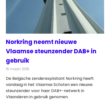
Norkring neemt nieuwe
Vlaamse steunzender DAB+ in
gebruik
16 maart 2016
Redactie
Nieuws
,
Radionieuws
De Belgische zenderexploitant Norkring heeft
vandaag in het Vlaamse Schoten een nieuwe
steunzender voor haar DAB+-netwerk in
Vlaanderen in gebruik genomen.