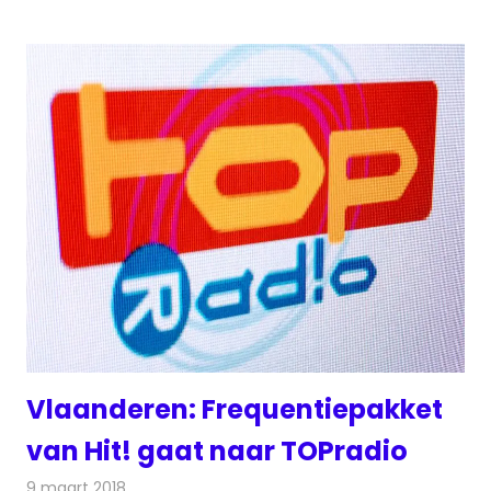
Vlaanderen: Frequentiepakket
van Hit! gaat naar TOPradio
9 maart 2018
Redactie
Nieuws
,
Radionieuws