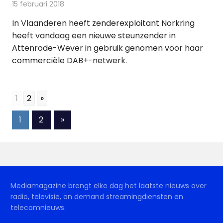
15 februari 2018
Redactie
Nieuws
,
Radionieuws
In Vlaanderen heeft zenderexploitant Norkring
heeft vandaag een nieuwe steunzender in
Attenrode-Wever in gebruik genomen voor haar
commerciële DAB+-netwerk.
1
2
»
Berichten
Volgende
1
2
»
berichten
paginering
Mediamagazine brengt elke dag het laatste nieuws over
radio, televisie, on demand streamingdiensten en
telecomnieuws.