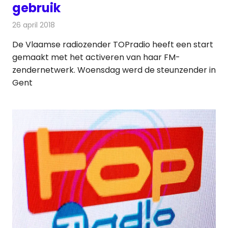
gebruik
26 april 2018
Redactie
Nieuws
,
Radionieuws
De Vlaamse radiozender TOPradio heeft een start
gemaakt met het activeren van haar FM-
zendernetwerk. Woensdag werd de steunzender in
Gent