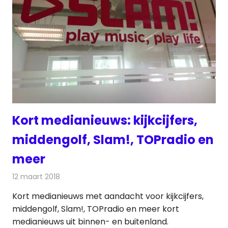
Kort medianieuws: kijkcijfers,
middengolf, Slam!, TOPradio en
meer
12 maart 2018
Redactie
Andere media over de media
,
Nieuws
Kort medianieuws met aandacht voor kijkcijfers,
middengolf, Slam!, TOPradio en meer kort
medianieuws uit binnen- en buitenland.