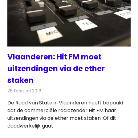
Vlaanderen: Hit FM moet
uitzendingen via de ether
staken
26 februari 2018
Redactie
Nieuws
,
Radionieuws
De Raad van State in Vlaanderen heeft bepaald
dat de commerciële radiozender Hit FM haar
uitzendingen via de ether moet staken. Of dit
daadwerkelijk gaat