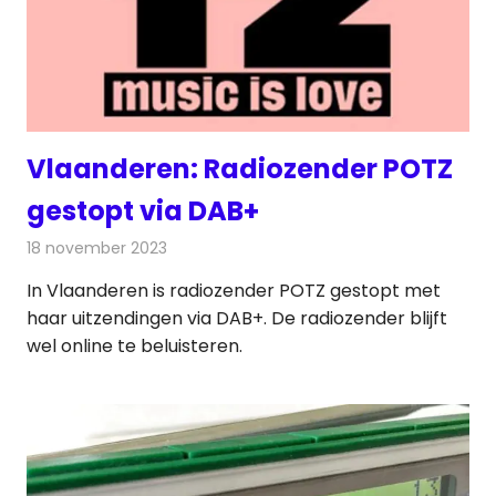
Vlaanderen: Radiozender POTZ
gestopt via DAB+
18 november 2023
Redactie
Radionieuws
In Vlaanderen is radiozender POTZ gestopt met
haar uitzendingen via DAB+. De radiozender blijft
wel online te beluisteren.