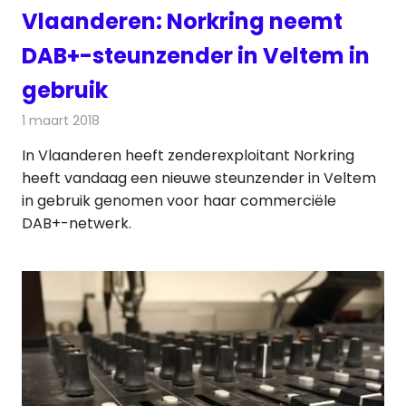
Vlaanderen: Norkring neemt
DAB+-steunzender in Veltem in
gebruik
1 maart 2018
Redactie
Nieuws
,
Radionieuws
In Vlaanderen heeft zenderexploitant Norkring
heeft vandaag een nieuwe steunzender in Veltem
in gebruik genomen voor haar commerciële
DAB+-netwerk.