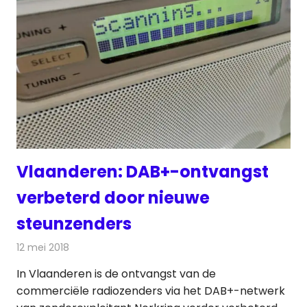
Vlaanderen: DAB+-ontvangst
verbeterd door nieuwe
steunzenders
12 mei 2018
Redactie
Radionieuws
In Vlaanderen is de ontvangst van de
commerciële radiozenders via het DAB+-netwerk