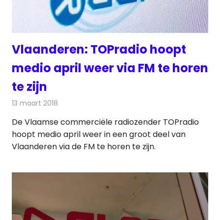
Vlaanderen: TOPradio hoopt
medio april weer via FM te horen
te zijn
13 maart 2018
Redactie
Nieuws
,
Radionieuws
De Vlaamse commerciële radiozender TOPradio
hoopt medio april weer in een groot deel van
Vlaanderen via de FM te horen te zijn.