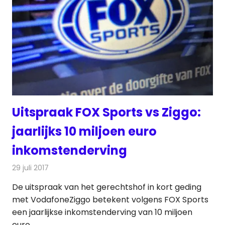
Uitspraak FOX Sports vs Ziggo:
jaarlijks 10 miljoen euro
inkomstenderving
29 juli 2017
Redactie
Nieuws
,
Televisienieuws
De uitspraak van het gerechtshof in kort geding
met VodafoneZiggo betekent volgens FOX Sports
een jaarlijkse inkomstenderving van 10 miljoen
euro.