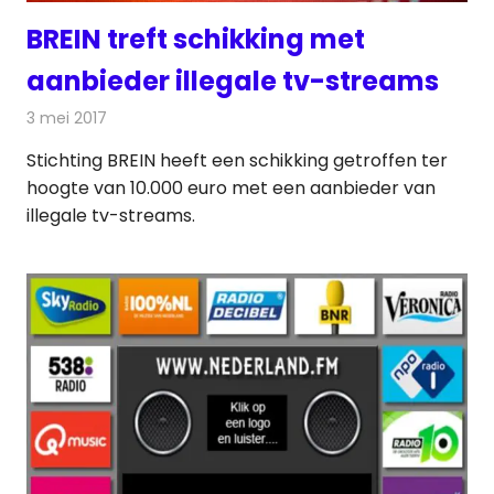
BREIN treft schikking met
aanbieder illegale tv-streams
3 mei 2017
Redactie
Internet
,
Nieuws
,
Televisienieuws
Stichting BREIN heeft een schikking getroffen ter
hoogte van 10.000 euro met een​ aanbieder van
illegale tv-streams​.