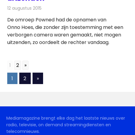
12 augustus 2015
Redactie
Nieuws
,
Televisienieuws
De omroep Powned had de opnamen van
Onno Hoes, die zonder zijn toestemming met een
verborgen camera waren gemaakt, niet mogen
uitzenden, zo oordeelt de rechter vandaag.
1
2
»
Berichten
Volgende
1
2
»
berichten
paginering
Mediamagazine brengt elke dag het laatste nieuws over
radio, televisie, on demand streamingdiensten en
telecomnieuws.