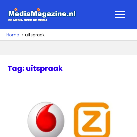
Ga
naar
MediaMagaz
MENU
de
De
inhoud
media
Home
uitspraak
over
de
media
Tag:
uitspraak