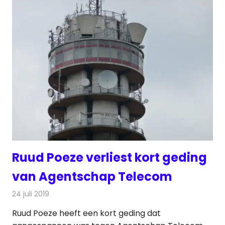
Ruud Poeze verliest kort geding
van Agentschap Telecom
24 juli 2019
Redactie
Radionieuws
Ruud Poeze heeft een kort geding dat