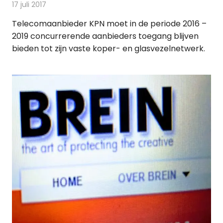
17 juli 2017
Redactie
Nieuws
,
Telecom
Telecomaanbieder KPN moet in de periode 2016 –
2019 concurrerende aanbieders toegang blijven
bieden tot zijn vaste koper- en glasvezelnetwerk.