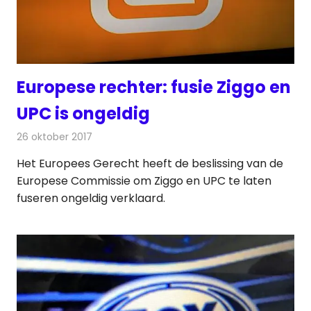
Europese rechter: fusie Ziggo en
UPC is ongeldig
26 oktober 2017
Redactie
Kabelzaken
,
Nieuws
Het Europees Gerecht heeft de beslissing van de
Europese Commissie om Ziggo en UPC te laten
fuseren ongeldig verklaard.