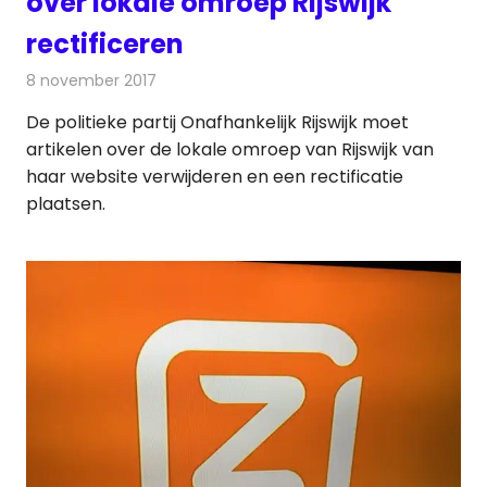
over lokale omroep Rijswijk
rectificeren
8 november 2017
Redactie
Nieuws
,
Radionieuws
De politieke partij Onafhankelijk Rijswijk moet
artikelen over de lokale omroep van Rijswijk van
haar website verwijderen en een rectificatie
plaatsen.