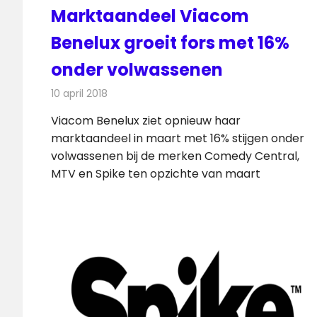
Marktaandeel Viacom
Benelux groeit fors met 16%
onder volwassenen
10 april 2018
Redactie
Nieuws
,
Televisienieuws
Viacom Benelux ziet opnieuw haar
marktaandeel in maart met 16% stijgen onder
volwassenen bij de merken Comedy Central,
MTV en Spike ten opzichte van maart