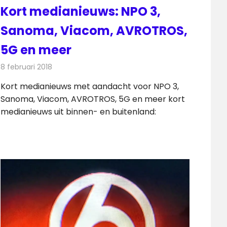
Kort medianieuws: NPO 3,
Sanoma, Viacom, AVROTROS,
5G en meer
8 februari 2018
Redactie
Andere media over de media
,
Nieuws
Kort medianieuws met aandacht voor NPO 3,
Sanoma, Viacom, AVROTROS, 5G en meer kort
medianieuws uit binnen- en buitenland: