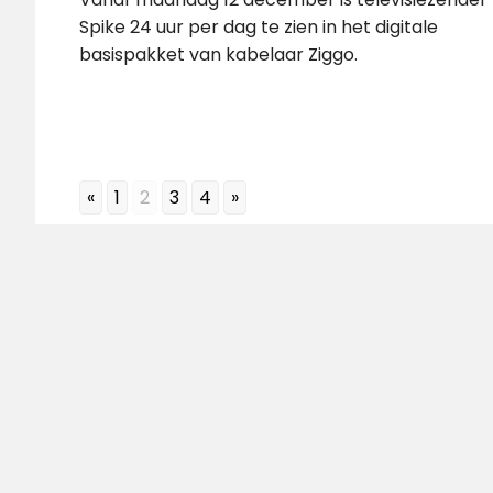
Spike 24 uur per dag te zien in het digitale
basispakket van kabelaar Ziggo.
«
1
2
3
4
»