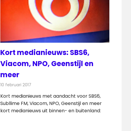
Kort medianieuws: SBS6,
Viacom, NPO, Geenstijl en
meer
10 februari 2017
Redactie
Andere media over de media
,
Nieuws
Kort medianieuws met aandacht voor SBS6,
Subllime FM, Viacom, NPO, Geenstijl en meer
kort medianieuws uit binnen- en buitenland: