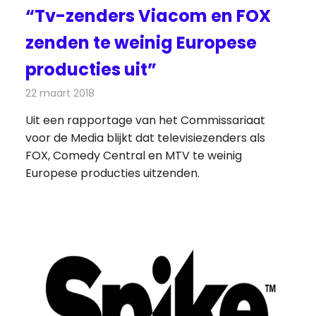
“Tv-zenders Viacom en FOX
zenden te weinig Europese
producties uit”
22 maart 2018
Redactie
Nieuws
,
Televisienieuws
Uit een rapportage van het Commissariaat
voor de Media blijkt dat televisiezenders als
FOX, Comedy Central en MTV te weinig
Europese producties uitzenden.