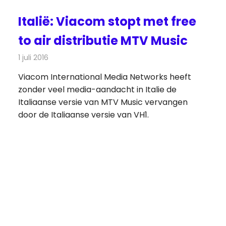
Italië: Viacom stopt met free
to air distributie MTV Music
1 juli 2016
Redactie
Nieuws
,
Televisienieuws
Viacom International Media Networks heeft
zonder veel media-aandacht in Italie de
Italiaanse versie van MTV Music vervangen
door de Italiaanse versie van VH1.