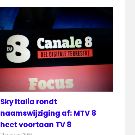
Sky Italia rondt
naamswijziging af: MTV 8
heet voortaan TV 8
21 februari 2016
Redactie
Nieuws
,
Televisienieuws