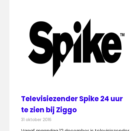
Televisiezender Spike 24 uur
te zien bij Ziggo
31 oktober 2016
Redactie
Nieuws
,
Televisienieuws
Vanaf maandag 12 december is televisiezender