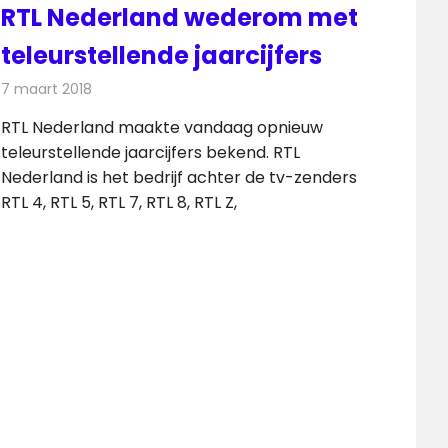
RTL Nederland wederom met
teleurstellende jaarcijfers
7 maart 2018
Redactie
Nieuws
,
Televisienieuws
RTL Nederland maakte vandaag opnieuw
teleurstellende jaarcijfers bekend. RTL
Nederland is het bedrijf achter de tv-zenders
RTL 4, RTL 5, RTL 7, RTL 8, RTL Z,