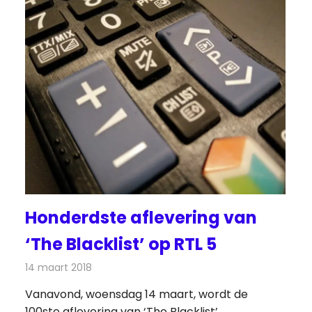
Honderdste aflevering van
‘The Blacklist’ op RTL 5
14 maart 2018
Redactie
Nieuws
,
Televisienieuws
Vanavond, woensdag 14 maart, wordt de
100ste aflevering van ‘The Blacklist’