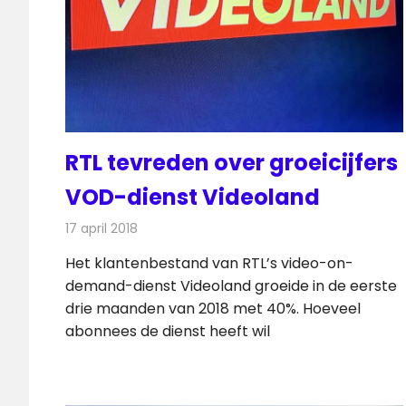
RTL tevreden over groeicijfers
VOD-dienst Videoland
17 april 2018
Redactie
Nieuws
,
Televisienieuws
Het klantenbestand van RTL’s video-on-
demand-dienst Videoland groeide in de eerste
drie maanden van 2018 met 40%. Hoeveel
abonnees de dienst heeft wil