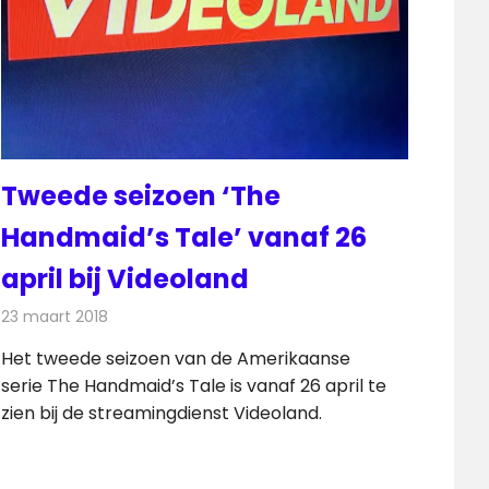
Tweede seizoen ‘The
Handmaid’s Tale’ vanaf 26
april bij Videoland
23 maart 2018
Redactie
Nieuws
,
Televisienieuws
Het tweede seizoen van de Amerikaanse
serie The Handmaid’s Tale is vanaf 26 april te
zien bij de streamingdienst Videoland.