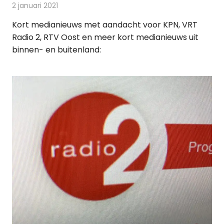
2 januari 2021
Redactie
Andere media over de media
Kort medianieuws met aandacht voor KPN, VRT
Radio 2, RTV Oost en meer kort medianieuws uit
binnen- en buitenland: