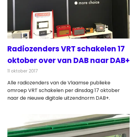
Radiozenders VRT schakelen 17
oktober over van DAB naar DAB+
11 oktober 2017
Redactie
Nieuws
,
Radionieuws
Alle radiozenders van de Vlaamse publieke
omroep VRT schakelen per dinsdag 17 oktober
naar de nieuwe digitale uitzendnorm DAB+.