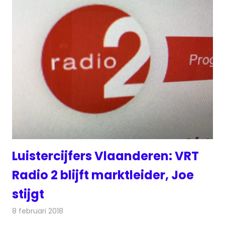
Luistercijfers Vlaanderen: VRT
Radio 2 blijft marktleider, Joe
stijgt
8 februari 2018
Redactie
Nieuws
,
Radionieuws