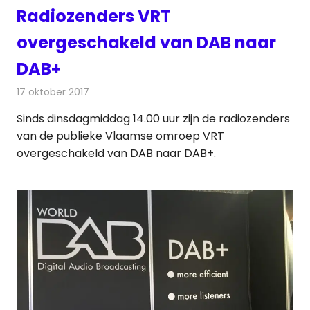
Radiozenders VRT
overgeschakeld van DAB naar
DAB+
17 oktober 2017
Redactie
Nieuws
,
Radionieuws
Sinds dinsdagmiddag 14.00 uur zijn de radiozenders
van de publieke Vlaamse omroep VRT
overgeschakeld van DAB naar DAB+.