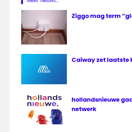
Meer nieuws...
Ziggo mag term “gl
Caiway zet laatste 
hollandsnieuwe gaa
netwerk