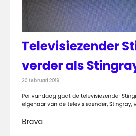
Televisiezender S
verder als Stingra
26 februari 2019
Redactie
Televisienieuws
Per vandaag gaat de televisiezender Stingr
eigenaar van de televisiezender
, Stingray,
Brava