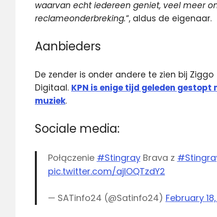
waarvan echt iedereen geniet, veel meer on
reclameonderbreking.
“, aldus de eigenaar.
Aanbieders
De zender is onder andere te zien bij Zigg
Digitaal.
KPN is enige tijd geleden gestopt
muziek
.
Sociale media:
Połączenie
#Stingray
Brava z
#Stingra
pic.twitter.com/ajIOQTzdY2
— SATinfo24 (@Satinfo24)
February 18,