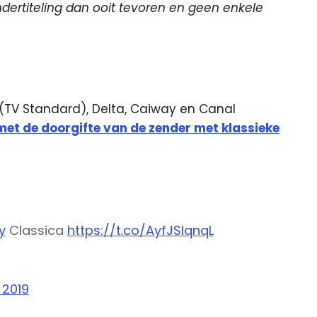
dertiteling dan ooit tevoren en geen enkele
o (TV Standard), Delta, Caiway en Canal
 met de doorgifte van de zender met klassieke
y
Classica
https://t.co/AyfJSIqnqL
 2019