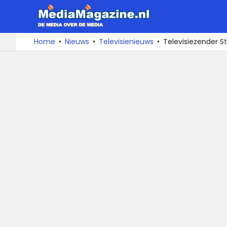
MediaMa
De
Ga
Home
Nieuws
Televisienieuws
Televisiezender St
media
naar
over
de
de
inhoud
media