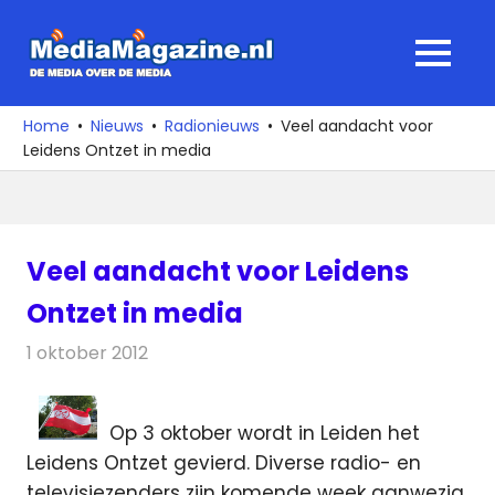
Ga
naar
MediaMagaz
MENU
de
De
inhoud
media
Home
Nieuws
Radionieuws
Veel aandacht voor
over
Leidens Ontzet in media
de
media
Veel aandacht voor Leidens
Ontzet in media
1 oktober 2012
Redactie
Radionieuws
Op 3 oktober wordt in Leiden het
Leidens Ontzet gevierd. Diverse radio- en
televisiezenders zijn komende week aanwezig