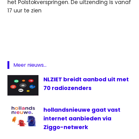
het Polstokverspringen. De uitzending is vanaf
17 uur te zien
3
Oktober
3
Oktoberradio
Featured
Meer nieuws...
Leiden
NLZIET breidt aanbod uit met
Leidens
Onzet
70 radiozenders
Leids
ontzet
hollandsnieuwe gaat vast
omroep
internet aanbieden via
Radio
Ziggo-netwerk
Sleutelstad