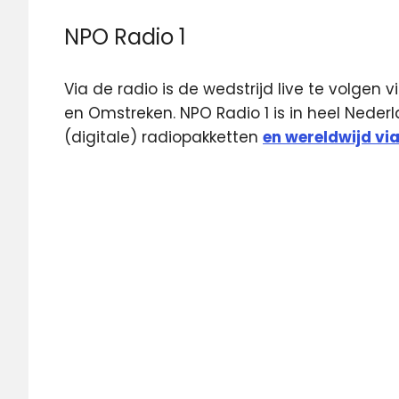
NPO Radio 1
Via de radio is de wedstrijd live te volgen
en Omstreken. NPO Radio 1 is in heel Nederl
(digitale) radiopakketten
en wereldwijd via
live
Oranje
Nederland
Nederland-
Peru
Nederlands
Elftal
NOS
NPO