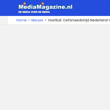
MediaMa
De
Ga
Home
Nieuws
Voetbal: Oefenwedstrijd Nederland-Pe
media
naar
over
de
de
inhoud
media