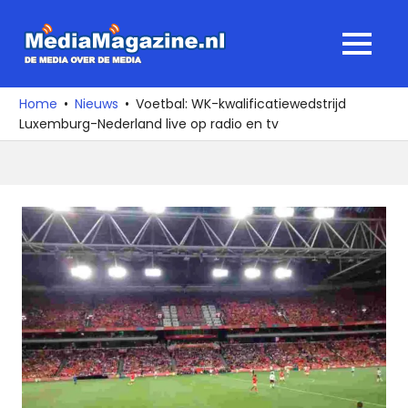
Ga
naar
MediaMagaz
MENU
de
De
inhoud
media
Home
Nieuws
Voetbal: WK-kwalificatiewedstrijd
over
Luxemburg-Nederland live op radio en tv
de
media