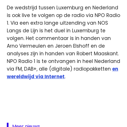
De wedstrijd tussen Luxemburg en Nederland
is ook live te volgen op de radio via NPO Radio
1. Via een extra lange uitzending van NOS
Langs de Lijn is het duel in Luxemburg te
volgen. Het commentaar is in handen van
Arno Vermeulen en Jeroen Elshoff en de
analyses zijn in handen van Robert Maaskant.
NPO Radio 1 is te ontvangen in heel Nederland
via FM, DAB+, alle (digitale) radiopakketten
en
wereldwijd via Internet
.
live
Oranje
livestream
Oranje
Luxemburg-
Meer nieuws...