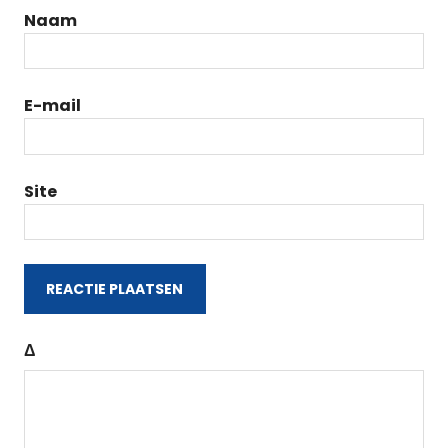
Naam
E-mail
Site
Δ