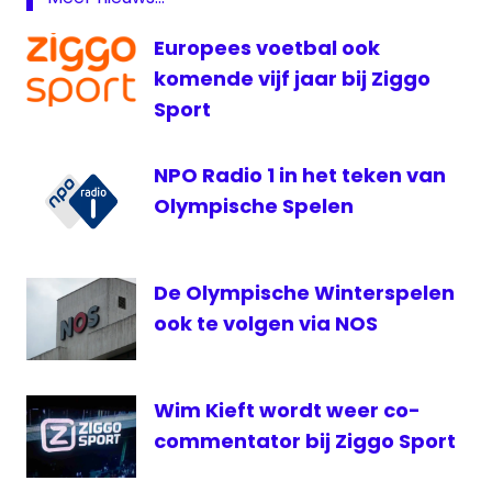
Nederland
NOS
Europees voetbal ook
NPO
komende vijf jaar bij Ziggo
1
Sport
NPO
Radio
NPO Radio 1 in het teken van
1
Olympische Spelen
oranje
stream
voetbal
De Olympische Winterspelen
voetbal
ook te volgen via NOS
Wim Kieft wordt weer co-
commentator bij Ziggo Sport