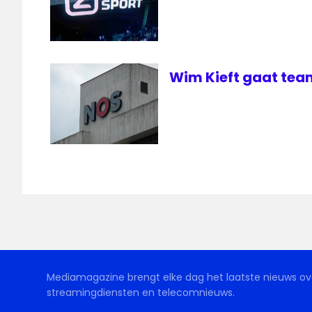
Wim Kieft gaat tea
Mediamagazine brengt elke dag het laatste nieuws ove
streamingdiensten en telecomnieuws.