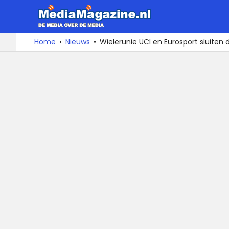
MediaMa
De
Ga
Home
Nieuws
Wielerunie UCI en Eurosport sluiten 
media
naar
over
de
de
inhoud
media