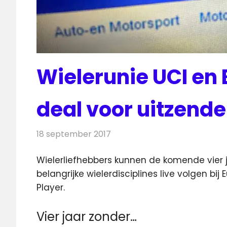
Wielerunie UCI en 
deal voor uitzend
18 september 2017
Redactie
Nieuws
,
Televisienieuws
Wielerliefhebbers kunnen de komende vier
belangrijke wielerdisciplines live volgen bij 
Player.
Vier jaar zonder…