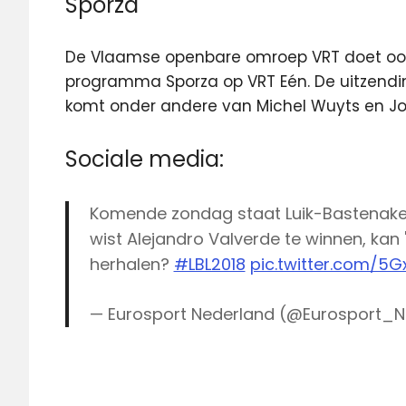
Sporza
De Vlaamse openbare omroep VRT doet ook v
programma Sporza op VRT Eén. De uitzendi
komt onder andere van Michel Wuyts en J
Sociale media:
Komende zondag staat Luik-Bastenaken
wist Alejandro Valverde te winnen, kan 
herhalen?
#LBL2018
pic.twitter.com/5G
— Eurosport Nederland (@Eurosport_N
Eurosport
Eurosport