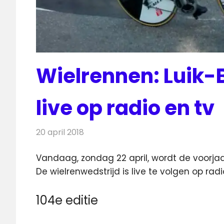
Wielrennen: Luik
live op radio en tv
20 april 2018
Redactie
Nieuws
,
Televisienieuws
Vandaag, zondag 22 april, wordt de voorjaa
De wielrenwedstrijd is live te volgen op radio
104e editie