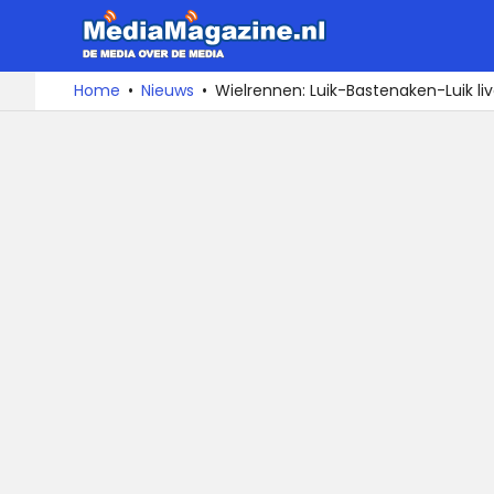
MediaMa
De
Ga
Home
Nieuws
Wielrennen: Luik-Bastenaken-Luik liv
media
naar
over
de
de
inhoud
media